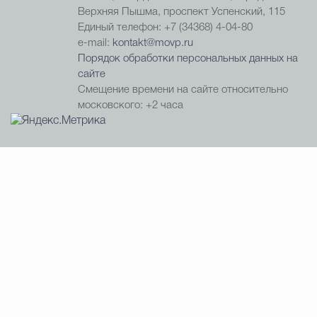
Верхняя Пышма, проспект Успенский, 115
Единый телефон: +7 (34368) 4-04-80
e-mail:
kontakt@movp.ru
Порядок обработки персональных данных на
сайте
Смещение времени на сайте относительно
московского: +2 часа