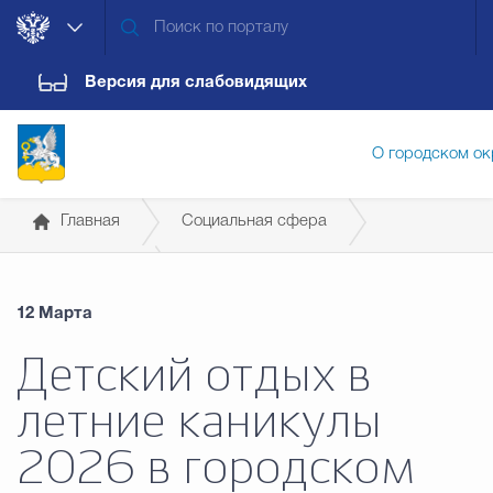
Версия для слабовидящих
О городском ок
Главная
Социальная сфера
Администрация городского ок
Образование
12 Марта
Дума городского округа
Докум
Детский отдых в
летние каникулы
Новости
Обращения граждан
Конт
2026 в городском