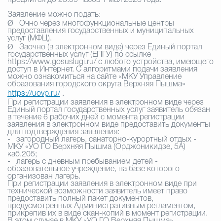
продлится до 23:59 часов 1 мая 2026 года.
Заявление можно подать:
Избирательная коми
Ø
Очно через многофункциональные центры
предоставления государственных и муниципальных
услуг (МФЦ).
Ø
Заочно (в электронном виде) через Единый портал
государственных услуг (ЕПГУ) по ссылке
Гостям Городского ок
https
://
www
.
gosuslugi
.
ru
/ с любого устройства, имеющего
доступ в Интернет. С алгоритмами подачи заявления
можно ознакомиться на сайте «МКУ Управление
образования городского округа Верхняя Пышма»
https://uovp.ru/
.
Общественная безопасн
При регистрации заявления в электронном виде через
Единый портал государственных услуг заявитель обязан
в течение 6 рабочих дней с момента регистрации
заявления в электронном виде предоставить документы
для подтверждения заявления:
-
загородный лагерь, санаторно-курортный отдых -
Градостроительство и землепользов
МКУ «УО ГО Верхняя Пышма (Орджоникидзе, 5А)
каб.205;
-
лагерь с дневным пребыванием детей -
образовательное учреждение, на базе которого
организован лагерь.
Государственные организации информи
При регистрации заявления в электронном виде при
технической возможности заявитель имеет право
предоставить полный пакет документов,
предусмотренных Административным регламентом,
прикрепив их в виде скан-копий в момент регистрации.
Открытые да