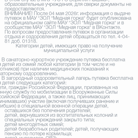
В этом случае в МКУ «УО ГО Верхняя Пышма»,
образовательные учреждения, для сверки документы не
предоставляются.
ВНИМАНИЕ! После 04 мая 2026г. информация о выдаче
путевок в МАУ "ЗОЛ "Медная горка" будет опубликована
на официальном сайте МАУ "ЗОЛ "Медная горка" и в
сообществе МАУ "ЗОЛ "Медная горка" в ВКонтакте.
По вопросам предоставления путевок в организации
отдыха и оздоровления детей обращаться по тел. 4-04-
81 доб. 01318.
Категории детей, имеющих право на получение
муниципальной услуги
санаторно-курортное учреждение путевка бесплатна
я детей из семей любой категории (в том числе и не
готников) при наличии медицинских показаний к
наторному оздоровлению.
загородный оздоровительный лагерь путевка бесплатна
я детей следующих категорий:
дети, граждан Российской Федерации, призванных на
енную службу по мобилизации в Вооруженные Силы
ссийской Федерации, а также лиц, принимающих
ринимавших) участие (включая получивших ранение и
гибших) в специальной военной операции детей,
оставшихся без попечения родителей;
детей, вернувшихся из воспитательных колоний и
специальных учреждений закрыто типа;
детей многодетных семей;
детей безработных родителей; детей, получающих
пенсию по потере кормильца;