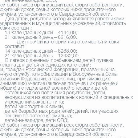
детей-инвалидов, ОВЗ;
тей работников организаций всех форм собственности,
вокупный доход семьи которых ниже прожиточного
нимума, установленного в Свердловской области.
я детей, родители которых являются работниками
сударственных и муниципальных учреждений, стоимость
евки составит:
14 календарных дней – 4144,00;
21 календарный день – 6216,00.
Для прочей категории лиц стоимость путевки
составит:
14 календарных дней – 8288,00;
21 календарный день – 12432,00.
лагеря с дневным пребыванием детей путевка
сплатна для детей следующих категорий:
ти, граждан Российской Федерации, призванных на
енную службу по мобилизации в Вооруженные Силы
ссийской Федерации, а также лиц, принимающих
ринимавших) участие (включая получивших ранение и
гибших) в специальной военной операции детей,
оставшихся без попечения родителей; детей,
вернувшихся из воспитательных колоний и специальных
учреждений закрыто типа;
детей многодетных семей;
детей безработных родителей; детей, получающих
пенсию по потере кормильца;
детей-инвалидов, дети ОВЗ;
тей работников организаций всех форм собственности,
вокупный доход семьи которых ниже прожиточного
нимума, установленного в Свердловской области.