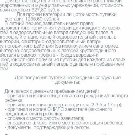
я детей, родители которых являются работниками
сударственных и муниципальных учреждений, стоимость
евки составит 627,80 рубля.
Для прочей категории лиц стоимость путевки
составит 1255,60 рублей.
В летний период заявитель имеет право:
 однократного получения путевки для каждого из своих
етей в оздоровительные лагеря следующих типов: в
агородный стационарный оздоровительный лагерь, в
анаторий, санаторно-оздоровительный лагерь
руглогодичного действия (за исключением санаториев,
анаторно-оздоровительных лагерей круглогодичного
ействия в рамках проекта «Поезд здоровья»);
 неоднократного получения путевки для каждого из своих
етей в оздоровительный лагерь с дневным пребыванием
етей.
Для получения путевки необходимы следующие
документы:
Для лагеря с дневным пребыванием детей:
- оригинал и копия свидетельства о рождении/паспорта
ребенка;
- оригинал и копия паспорта родителя (2,3,5 и 17стр);
- оригинал и копия СНИЛС заявителя (законного
представителя) и ребенка;
- справка с места работы заявителя;
- справка со школы или с места регистрации ребенка;
- документы, подтверждающие льготы.