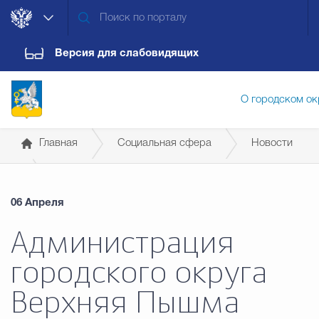
Версия для слабовидящих
О городском ок
Главная
Социальная сфера
Новости
Администрация городского ок
06 Апреля
Дума городского округа
Докум
Администрация
городского округа
Новости
Обращения граждан
Конт
Верхняя Пышма