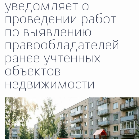
уведомляет о
Муниципальная сл
проведении работ
по выявлению
Противодействие корру
правообладателей
Городская среда
Социальная с
ранее учтенных
объектов
Экономика
Муниципальные ус
недвижимости
Обще
Счётная палата Городского ок