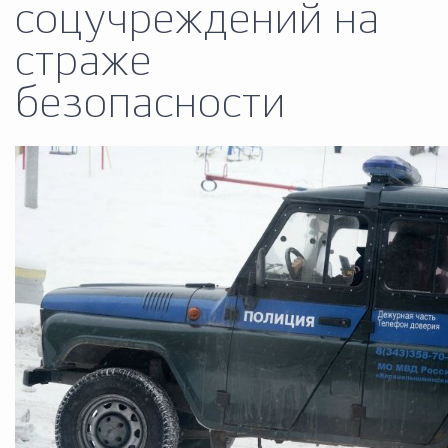
соцучреждений на
Муниципальная сл
страже
безопасности
Противодействие корру
Городская среда
Социальная с
Экономика
Муниципальные ус
Обще
Счётная палата Городского ок