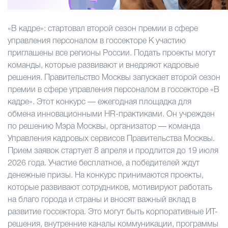
Избирательная коми
«В кадре»: стартовал второй сезон премии в сфере
управления персоналом в госсекторе К участию
приглашены все регионы России. Подать проекты могут
Гостям Городского ок
команды, которые развивают и внедряют кадровые
решения. Правительство Москвы запускает второй сезон
премии в сфере управления персоналом в госсекторе «В
кадре». Этот конкурс — ежегодная площадка для
Общественная безопасн
обмена инновационными HR-практиками. Он учрежден
по решению Мэра Москвы, организатор — команда
Управления кадровых сервисов Правительства Москвы.
Градостроительство и землепользов
Прием заявок стартует 8 апреля и продлится до 19 июля
2026 года. Участие бесплатное, а победителей ждут
денежные призы. На конкурс принимаются проекты,
Государственные организации информи
которые развивают сотрудников, мотивируют работать
на благо города и страны и вносят важный вклад в
развитие госсектора. Это могут быть корпоративные ИТ-
решения, внутренние каналы коммуникации, программы
Открытые да