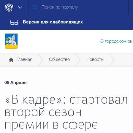
Версия для слабовидящих
О городском ок
Главная
Общество
Новости
Администрация городского ок
08 Апреля
Дума городского округа
Докум
«В кадре»: стартовал
второй сезон
Новости
Обращения граждан
Конт
премии в сфере