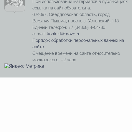
При использовании материалов в публикациях
ссылка на сайт обязательна.
624097, Свердловская область, город
Верхняя Пышма, проспект Успенский, 115
Единый телефон: +7 (34368) 4-04-80
e-mail:
kontakt@movp.ru
Порядок обработки персональных данных на
сайте
Смещение времени на сайте относительно
московского: +2 часа