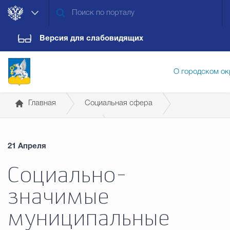
Версия для слабовидящих
О городском ок
Главная
Социальная сфера
Администрация городского ок
Социальная политика
21 Апреля
Дума городского округа
Докум
Социально-
значимые
Новости
Обращения граждан
Конт
муниципальные