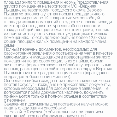
площади жилого помещения и нормы предоставления
жилого помещения на территории МО «Верхняя
Пышма», на территории городского округа Верхняя
Пышма установлена учетная норма площади жилого
помещения размере 12 квадратных метров общей
площади жилых помещений на одного человека, исходя
из которой определяется уровень обеспеченности
граждан общей площадью жилого помещения, в целях
их принятия на учет в качестве нуждающихся в жилых
помещениях. То есть должно быть не более 12,0 кв.м
общей площади жилых помещений на каждого члена
семьи.
Полный перечень документов, необходимых для
рассмотрения заявления о постановке на учет в качестве
малоимущих и нуждающихся в предоставлении жилого
помещения по договору социального найма, форма
заявления, форма согласия на обработку персональных
данных, размещены на сайте городского округа Верхняя
Пышма (
movp
.
ru
) в разделе «социальная сфера» (далее
подраздел «обеспечение жильем»).
Основная ошибка граждан при подаче заявления через
портал Госуслуг – граждане не прикрепляют документы,
которые необходимы для рассмотрения заявления. Не
допускается прием документов частично, документы
принимаются только в полном объеме в соответствии
с перечнем.
Заявление и документы для постановки на учет можно
подать следующими способами:
1.
На сайте Госуслуг (с обязательным приложением
скан-копий всех необходимых документов).