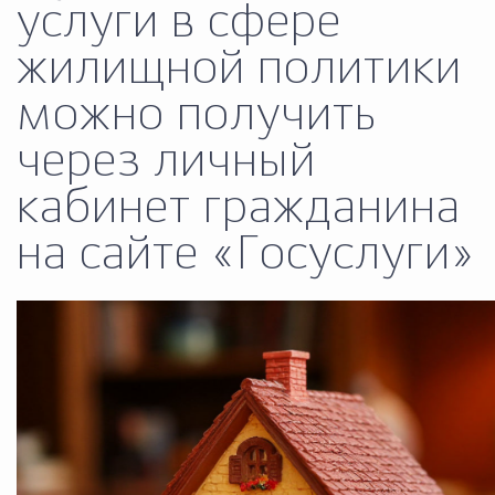
услуги в сфере
Муниципальная сл
жилищной политики
можно получить
Противодействие корру
через личный
Городская среда
Социальная с
кабинет гражданина
на сайте «Госуслуги»
Экономика
Муниципальные ус
Обще
Счётная палата Городского ок