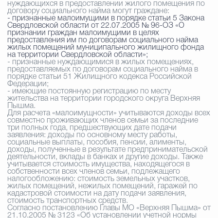
нуждающихся в предоставлении жилого помещения по
договору социального найма
могут граждане:
-
признанные малоимущими в порядке статьи 5 Закона
Свердловской области от 22.07.2005 № 96-ОЗ «О
признании граждан малоимущими в целях
предоставления им по договорам социального найма
жилых помещений муниципального жилищного фонда
на территории Свердловской области»;
- признанные нуждающимися в жилых помещениях,
предоставляемых по договорам социального найма в
порядке статьи 51 Жилищного кодекса Российской
Федерации;
- имеющие постоянную регистрацию по месту
жительства на территории городского округа Верхняя
Пышма.
Для расчета «малоимущности» учитываются доходы всех
совместно проживающих членов семьи за последние
три полных года, предшествующих дате подачи
заявления: доходы по основному месту работы,
социальные выплаты, пособия, пенсии, алименты,
доходы, полученные в результате предпринимательской
деятельности, вклады в банках и другие доходы. Также
учитывается стоимость имущества, находящегося в
собственности всех членов семьи, подлежащего
налогообложению: стоимость земельных участков,
жилых помещений, нежилых помещений, гаражей по
кадастровой стоимости на дату подачи заявления,
стоимость транспортных средств.
Согласно постановлению Главы МО «Верхняя Пышма» от
21.10.2005 № 3123 «Об установлении учетной нормы