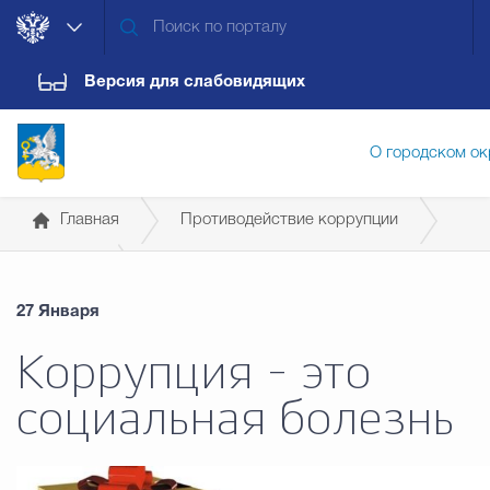
Версия для слабовидящих
О городском ок
Главная
Противодействие коррупции
Администрация городского ок
Новости
27 Января
Дума городского округа
Докум
Коррупция - это
социальная болезнь
Новости
Обращения граждан
Конт