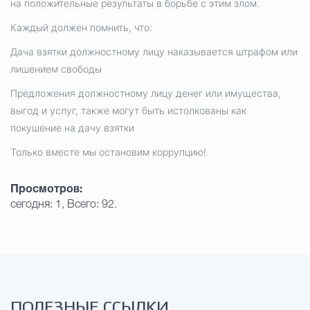
на положительные результаты в борьбе с этим злом.
Каждый должен помнить, что:
Избирательная коми
Дача взятки должностному лицу наказывается штрафом или
лишением свободы
Гостям Городского ок
Предложения должностному лицу денег или имущества,
выгод и услуг, также могут быть истолкованы как
покушение на дачу взятки
Общественная безопасн
Только вместе мы остановим коррупцию!
Просмотров:
Градостроительство и землепользов
сегодня: 1, Всего: 92.
Государственные организации информи
ПОЛЕЗНЫЕ ССЫЛКИ
Открытые да