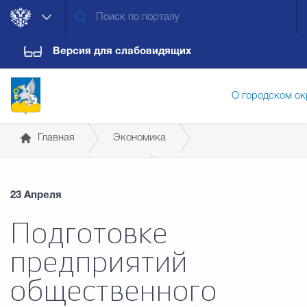
Версия для слабовидящих
О городском ок
Главная
Экономика
Администрация городского ок
Потребительский рынок
23 Апреля
Дума городского округа
Докум
Подготовке
предприятий
Новости
Обращения граждан
Конт
общественного