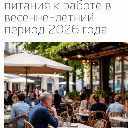
питания к работе в
Муниципальная сл
весенне-летний
период 2026 года
Противодействие корру
Городская среда
Социальная с
Экономика
Муниципальные ус
Обще
Счётная палата Городского ок