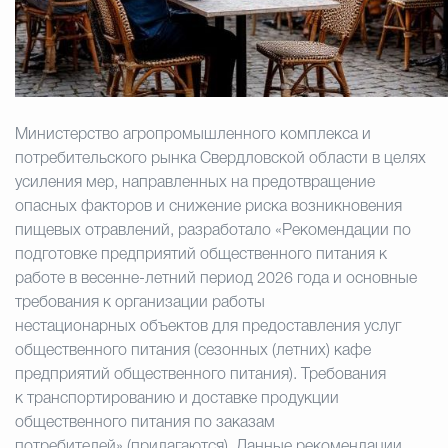
Избирательная коми
Гостям Городского ок
Министерство агропромышленного комплекса и
потребительского рынка Свердловской области в целях
усиления мер, направленных на предотвращение
Общественная безопасн
опасных факторов и снижение риска возникновения
пищевых отравлений, разработало «Рекомендации по
подготовке предприятий общественного питания к
работе в весенне-летний период 2026 года и основные
Градостроительство и землепользов
требования к организации работы
нестационарных объектов для предоставления услуг
общественного питания (сезонных (летних) кафе
Государственные организации информи
предприятий общественного питания). Требования
к транспортированию и доставке продукции
общественного питания по заказам
Открытые да
потребителей» (прилагаются). Данные рекомендации