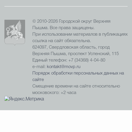
© 2010-2026 Городской округ Верхняя
Пышма. Все права защищены.
При использовании материалов в публикациях
ссылка на сайт обязательна.
624097, Свердловская область, город
Верхняя Пышма, проспект Успенский, 115
Единый телефон: +7 (34368) 4-04-80
e-mail:
kontakt@movp.ru
Порядок обработки персональных данных на
сайте
Смещение времени на сайте относительно
московского: +2 часа