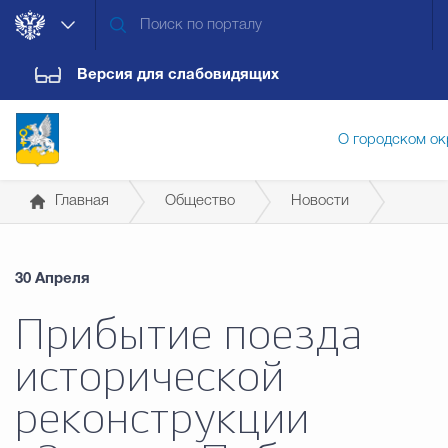
Версия для слабовидящих
О городском ок
Главная
Общество
Новости
Администрация городского ок
30 Апреля
Дума городского округа
Докум
Прибытие поезда
исторической
Новости
Обращения граждан
Конт
реконструкции