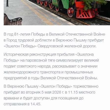
Избирательная коми
Гостям Городского ок
В год 81-летия Победы в Великой Отечественной Войне
в Город трудовой доблести в Верхнюю Пышму прибудет
«Эшелон Победы» Свердловской железной дороги.
Общественная безопасн
Историческая реконструкция прибытия «Эшелона
Победы» на паровозной тяге символизирует великий
подвиг советского народа, рассказывает о значении
Градостроительство и землепользов
железнодорожного транспорта и промышленных
предприятий в годы Великой Отечественной Войны.
В Верхнюю Пышму «Эшелон Победы» торжественно
Государственные организации информи
прибудет во вторник 5 мая 2026 г. в 11.15 местного
времени и будет доступен для посещения до
отправления в 14.45.
Открытые да