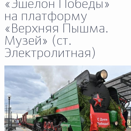
«Эшелон Победы»
Муниципальная сл
на платформу
«Верхняя Пышма.
Противодействие корру
Музей» (ст.
Электролитная)
Городская среда
Социальная с
Экономика
Муниципальные ус
Обще
Счётная палата Городского ок