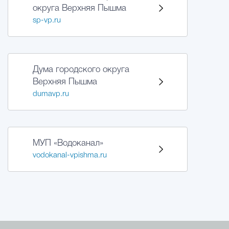
округа Верхняя Пышма
sp-vp.ru
Дума городского округа
Верхняя Пышма
dumavp.ru
МУП «Водоканал»
vodokanal-vpishma.ru