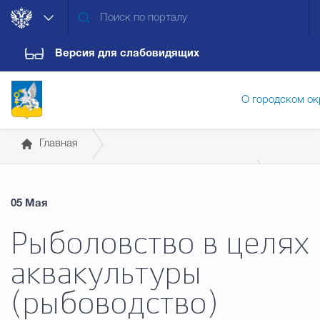
Версия для слабовидящих
О городском ок
Главная
Администрация городского ок
Государственные организации информируют
05 Мая
Прокуратура
Дума городского округа
Докум
Рыболовство в целях
аквакультуры
Новости
Обращения граждан
Конт
(рыбоводство)