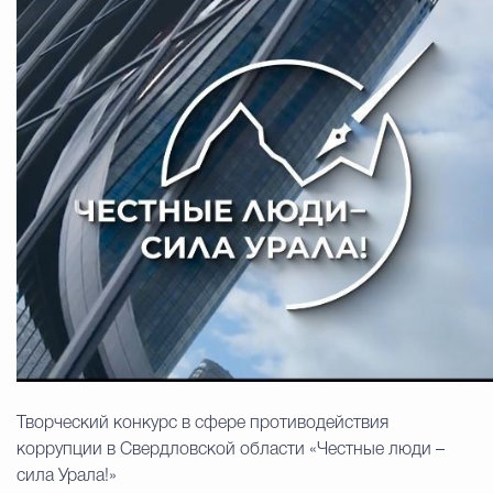
Муниципальная сл
Противодействие корру
Городская среда
Социальная с
Экономика
Муниципальные ус
Обще
Творческий конкурс в сфере противодействия
коррупции в Свердловской области «Честные люди –
Счётная палата Городского ок
сила Урала!»