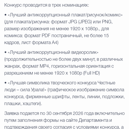
Конкурс проводится в трех номинациях:
Избирательная коми
• «Лучший антикоррупционный плакат/рисунок/комикс»
(для плаката/рисунка: формат JPG (JPEG) или PNG,
размер изображения не менее 1920 x 1080p., для
Гостям Городского ок
комикса: формат PDF постраничный, не более 15
кадров, лист формата А4)
• «Лучший антикоррупционный видеоролик»
Общественная безопасн
(продолжительностью не более двух минут, в различных
жанрах, формат MP4, горизонтальная ориентация с
разрешением не менее 1920 х 1080p (Full HD)
Градостроительство и землепользов
• «Лучшая символика творческого конкурса Честные
люди – сила Урала!» (графическое изображение символа
конкурса, фирменные шрифты, ленты, линии, подложки,
плашки, хэштеги).
Государственные организации информи
Заявка подается по 30 сентября 2026 года включительно
путем заполнения формы на сайте Департамента и
подтверждения своего согласия с условиями конкурса, а
Открытые да