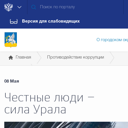
Версия для слабовидящих
О городском ок
Главная
Противодействие коррупции
Администрация городского ок
Новости
08 Мая
Дума городского округа
Докум
Честные люди –
сила Урала
Новости
Обращения граждан
Конт