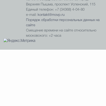
Верхняя Пышма, проспект Успенский, 115
Единый телефон: +7 (34368) 4-04-80
e-mail:
kontakt@movp.ru
Порядок обработки персональных данных на
сайте
Смещение времени на сайте относительно
московского: +2 часа