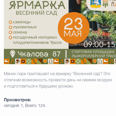
Муниципальная сл
Противодействие корру
Городская среда
Социальная с
Экономика
Муниципальные ус
Манин парк приглашает на ярмарку "Весенний сад"! Это
отличная возможность провести день на свежем воздухе
Обще
и подготовиться к будущему урожаю.
Просмотров:
сегодня: 1, Всего: 124.
Счётная палата Городского ок