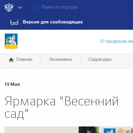
Версия для слабовидящих
О городском ок
Главная
Экономика
Садоводам
Администрация городского ок
13 Мая
Дума городского округа
Докум
Ярмарка "Весенний
сад"
Новости
Обращения граждан
Конт