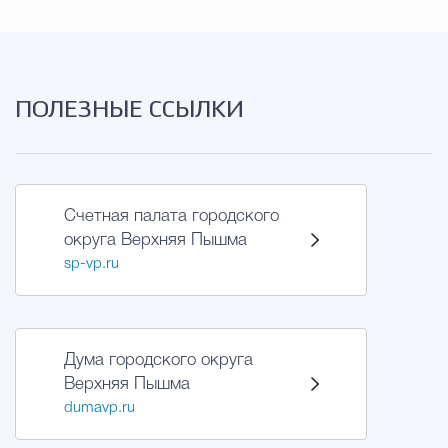
Избирательная коми
ПОЛЕЗНЫЕ ССЫЛКИ
Гостям Городского ок
Общественная безопасн
Счетная палата городского
округа Верхняя Пышма
sp-vp.ru
Градостроительство и землепользов
Дума городского округа
Государственные организации информи
Верхняя Пышма
dumavp.ru
Открытые да