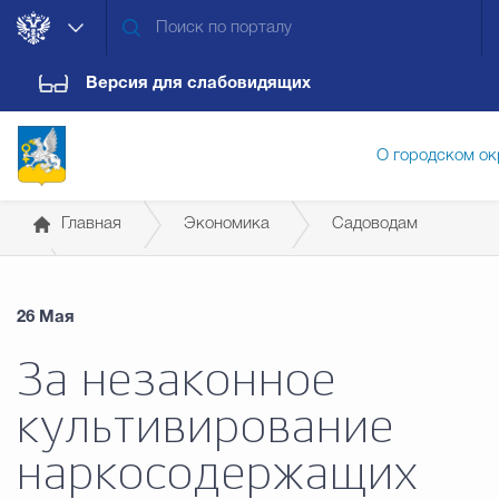
Версия для слабовидящих
О городском ок
Главная
Экономика
Садоводам
Администрация городского ок
26 Мая
Дума городского округа
Докум
За незаконное
культивирование
Новости
Обращения граждан
Конт
наркосодержащих