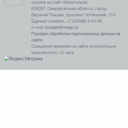
ссылка на сайт обязательна.
624097, Свердловская область, город
Верхняя Пышма, проспект Успенский, 115
Единый телефон: +7 (34368) 4-04-80
e-mail:
kontakt@movp.ru
Порядок обработки персональных данных на
сайте
Смещение времени на сайте относительно
московского: +2 часа