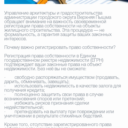
Избирательная коми
Управление архитектуры и градостроительства
администрации городского округа Верхняя Пышма
обращает внимание на важность своевременной
регистрации права собственности на объекты
жилищного строительства. Эта процедура — не
формальность, а гарантия защиты ваших законных
Гостям Городского ок
интересов.
Почему важно регистрировать право собственности?
Регистрация права собственности в Едином
Общественная безопасн
государственном реестре недвижимости (ЕГРН)
подтверждает ваши законные права на объект
недвижимости. Без неё вы не сможете:
·
свободно распоряжаться имуществом (продавать,
Градостроительство и землепользов
дарить, обменивать, завещать);
·
использовать недвижимость в качестве залога для
получения кредита;
·
полноценно защитить свои права в случае
возникновения споров или претензий;
·
избежать рисков признания сделки
Государственные организации информи
недействительной;
·
претендовать на выплату при повреждении или
уничтожении в результате стихийных бедствий.
Кроме того, отсутствие зарегистрированного права
Открытые да