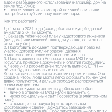
видом разрешённого использования (например, дом на
земле под ИЖС);
• нельзя узаконить самострой на чужой земле или
постройки с грубыми нарушениями норм.
Как это работает?
До 1 марта 2031 года (срок действия текущей «дачной
амнистии 2.0») вы можете:
1. Заказать технический план у кадастрового инженера
(для дома) или межевой план (для участка, если он не
стоит на учёте).
2. Подготовить документ, подтверждающий право на
участок (договор купли-продажи, дарения,
свидетельство о праве собственности и т. п.).
3. Подать заявление в Росреестр через МФЦ или
Госуслуги, приложив документы и оплатив госпошлину.
4. Через 7-10 рабочих дней получить выписку ЕГРН —
объект будет официально вашим.
Коротко: дачная амнистия экономит время и силы. Она
создана, чтобы люди могли легко оформить то, чем уже
давно пользуются, и дальше свободно распоряжаться
своим имуществом.
Подайте документы одним из удобных способов:
• лично в отделении МФЦ («Мои документы»);
• через официальный сайт Росреестра (в электронном
виде);
• с помощью нотариуса (при нотариальном
удостоверении сделки). Дождитесь завершения
процедуры регистрации. Срок регистрации — от 5 до 12