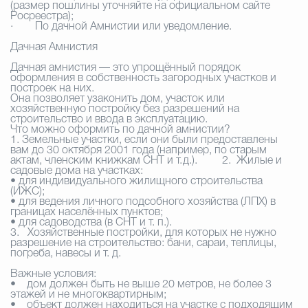
(размер пошлины уточняйте на официальном сайте
Росреестра);
·
По дачной Амнистии или уведомление.
Дачная Амнистия
Дачная амнистия — это упрощённый порядок
оформления в собственность загородных участков и
построек на них.
Она позволяет узаконить дом, участок или
хозяйственную постройку без разрешений на
строительство и ввода в эксплуатацию.
Что можно оформить по дачной амнистии?
1. Земельные участки, если они были предоставлены
вам до 30 октября 2001 года (например, по старым
актам, членским книжкам СНТ и т. д.). 2. Жилые и
садовые дома на участках:
• для индивидуального жилищного строительства
(ИЖС);
• для ведения личного подсобного хозяйства (ЛПХ) в
границах населённых пунктов;
• для садоводства (в СНТ и т. п.).
3. Хозяйственные постройки, для которых не нужно
разрешение на строительство: бани, сараи, теплицы,
погреба, навесы и т. д.
Важные условия:
• дом должен быть не выше 20 метров, не более 3
этажей и не многоквартирным;
• объект должен находиться на участке с подходящим