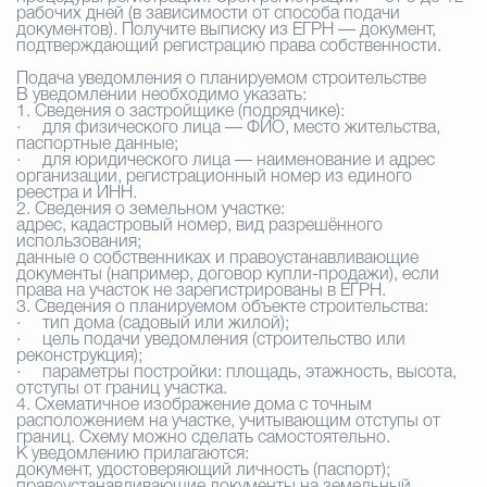
рабочих дней (в зависимости от способа подачи
документов). Получите выписку из ЕГРН — документ,
подтверждающий регистрацию права собственности.
Подача уведомления о планируемом строительстве
В уведомлении необходимо указать:
1. Сведения о застройщике (подрядчике):
·
для физического лица — ФИО, место жительства,
паспортные данные;
·
для юридического лица — наименование и адрес
организации, регистрационный номер из единого
реестра и ИНН.
2. Сведения о земельном участке:
адрес, кадастровый номер, вид разрешённого
использования;
данные о собственниках и правоустанавливающие
документы (например, договор купли-продажи), если
права на участок не зарегистрированы в ЕГРН.
3. Сведения о планируемом объекте строительства:
·
тип дома (садовый или жилой);
·
цель подачи уведомления (строительство или
реконструкция);
·
параметры постройки: площадь, этажность, высота,
отступы от границ участка.
4. Схематичное изображение дома с точным
расположением на участке, учитывающим отступы от
границ. Схему можно сделать самостоятельно.
К уведомлению прилагаются:
документ, удостоверяющий личность (паспорт);