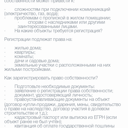
собственности может привести к:
·
сложностям при подключении коммуникаций
(электричество, газ, вода);
·
проблемам с пропиской в жилом помещении;
·
спорам с наследниками или другими
заинтересованными лицами.
·
На какие объекты требуется регистрация?
Регистрации подлежат права на:
·
жилые дома;
·
квартиры;
·
комнаты;
·
дачи и садовые дома;
·
земельные участки с расположенными на них
жилыми постройками.
Как зарегистрировать право собственности?
·
Подготовьте необходимые документы:
·
заявление о регистрации права собственности;
·
документ, удостоверяющий личность;
·
правоустанавливающие документы на объект
(договор купли‑продажи, дарения, мены, свидетельство
о праве на наследство, договор участия в долевом
строительстве и т. д.);
·
кадастровый паспорт или выписка из ЕГРН (если
объект ранее не был учтён);
·
квитанция об оплате государственной пошлины