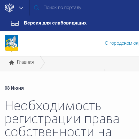
Версия для слабовидящих
О городском ок
Главная
Администрация городского ок
Градостроительство и землепользование
03 Июня
Земельные и имущественные отношения
Дума городского округа
Докум
Необходимость
Новости, объявления
регистрации права
Новости
Обращения граждан
Конт
собственности на