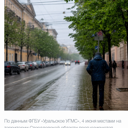
Муниципальная сл
Противодействие корру
Городская среда
Социальная с
Экономика
Муниципальные ус
Обще
Счётная палата Городского ок
По данным ФГБУ «Уральское УГМС», 4 июня местами на