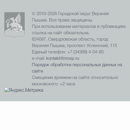
© 2010-2026 Городской округ Верхняя
Пышма. Все права защищены.
При использовании материалов в публикациях
ссылка на сайт обязательна.
624097, Свердловская область, город
Верхняя Пышма, проспект Успенский, 115
Единый телефон: +7 (34368) 4-04-80
e-mail:
kontakt@movp.ru
Порядок обработки персональных данных на
сайте
Смещение времени на сайте относительно
московского: +2 часа