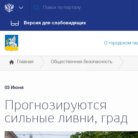
Версия для слабовидящих
О городском ок
Главная
Общественная безопасность
Администрация городского ок
Страница безопасности (ГО и ЧС)
03 Июня
Дума городского округа
Докум
Прогнозируются
сильные ливни, град
Новости
Обращения граждан
Конт