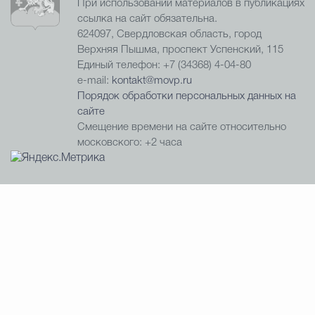
При использовании материалов в публикациях
ссылка на сайт обязательна.
624097, Свердловская область, город
Верхняя Пышма, проспект Успенский, 115
Единый телефон: +7 (34368) 4-04-80
e-mail:
kontakt@movp.ru
Порядок обработки персональных данных на
сайте
Смещение времени на сайте относительно
московского: +2 часа