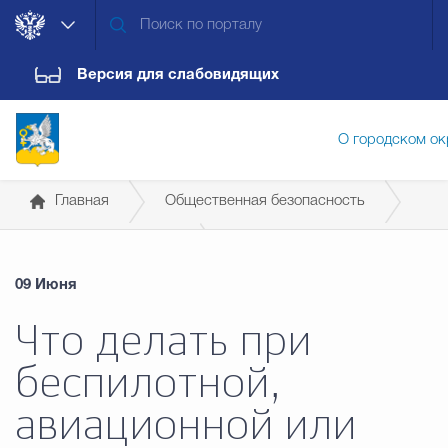
Версия для слабовидящих
О городском ок
Главная
Общественная безопасность
Администрация городского ок
Памятки для граждан
09 Июня
Дума городского округа
Докум
Что делать при
беспилотной,
Новости
Обращения граждан
Конт
авиационной или