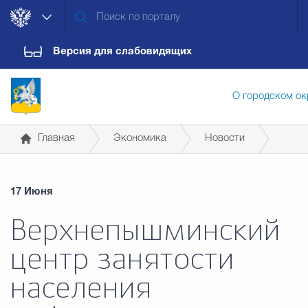
Версия для слабовидящих
О городском ок
Главная
Экономика
Новости
Администрация городского ок
17 Июня
Дума городского округа
Докум
Верхнепышминский
центр занятости
Новости
Обращения граждан
Конт
населения