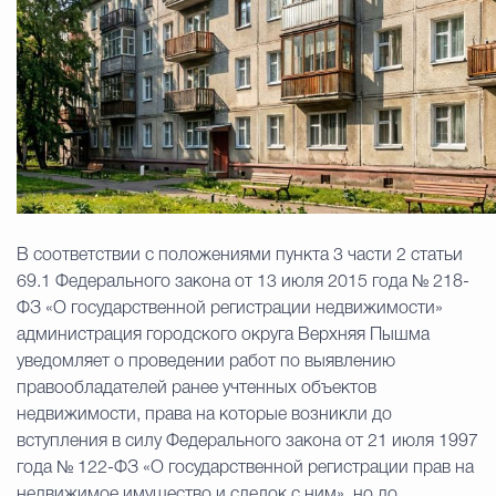
Избирательная коми
Гостям Городского ок
Общественная безопасн
В соответствии с положениями пункта 3 части 2 статьи
69.1 Федерального закона от 13 июля 2015 года № 218-
ФЗ «О государственной регистрации недвижимости»
Градостроительство и землепользов
администрация городского округа Верхняя Пышма
уведомляет о проведении работ по выявлению
правообладателей ранее учтенных объектов
Государственные организации информи
недвижимости, права на которые возникли до
вступления в силу Федерального закона от 21 июля 1997
года № 122-ФЗ «О государственной регистрации прав на
Открытые да
недвижимое имущество и сделок с ним», но до