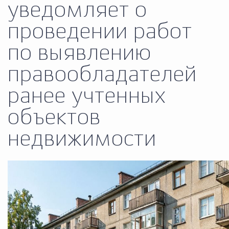
уведомляет о
Муниципальная сл
проведении работ
по выявлению
Противодействие корру
правообладателей
Городская среда
Социальная с
ранее учтенных
объектов
Экономика
Муниципальные ус
недвижимости
Обще
Счётная палата Городского ок