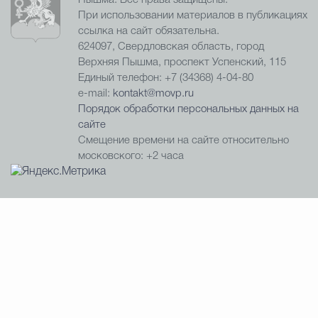
При использовании материалов в публикациях
ссылка на сайт обязательна.
624097, Свердловская область, город
Верхняя Пышма, проспект Успенский, 115
Единый телефон: +7 (34368) 4-04-80
e-mail:
kontakt@movp.ru
Порядок обработки персональных данных на
сайте
Смещение времени на сайте относительно
московского: +2 часа