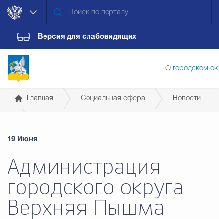
Версия для слабовидящих
О городском ок
Главная
Социальная сфера
Новости
Администрация городского ок
19 Июня
Дума городского округа
Докум
Администрация
городского округа
Новости
Обращения граждан
Конт
Верхняя Пышма