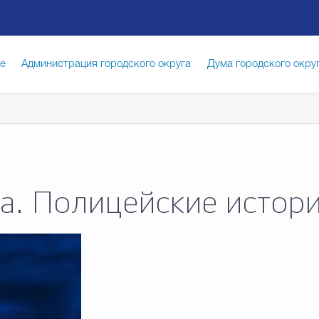
ге
Администрация городского округа
Дума городского окру
иципальная служба
Противодействие коррупции
Город
луги
Общество
Счётная палата Городского округа
Изб
а. Полицейские истор
опасность
Градостроительство и землепользование