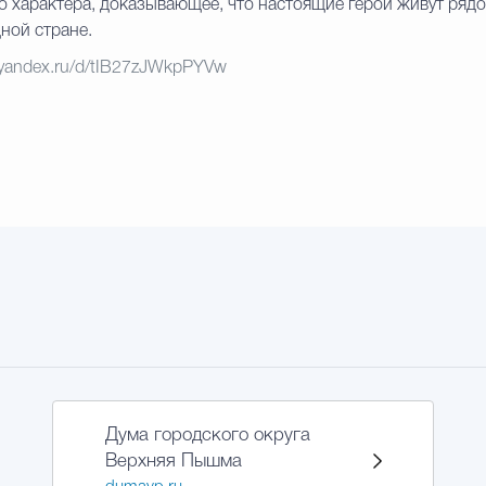
 характера, доказывающее, что настоящие герои живут рядом
ной стране.
k.yandex.ru/d/tIB27zJWkpPYVw
Дума городского округа
Верхняя Пышма