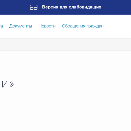
Версия для слабовидящих
га
Документы
Новости
Обращения граждан
ская среда
Социальная сфера
Экономика
ирательная комиссия
Гостям Городского округа
ии»
Государственные организации информируют