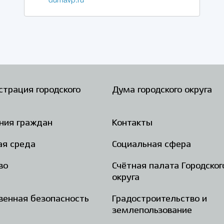
dumavp.ru
трация городского
Дума городского округа
ния граждан
Контакты
ая среда
Социальная сфера
во
Счётная палата Городског
округа
енная безопасность
Градостроительство и
землепользование