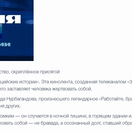
ство, скреплённое присягой
ейские истории». Эта кинолента, созданная телеканалом «3
что заставляет человека жертвовать собой.
а Нурбагандова, произнесшего легендарное «Работайте, брат
я других.
громким — он случается в ночной тишине, в горящем здании 
ковать собой — не бравада, а осознанный долг, ставший обр