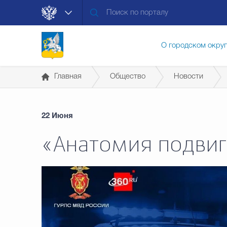
О городском окру
Главная
Общество
Новости
Контакты
Мун
22 Июня
Муниципальные ус
«Анатомия подвиг
Общественная без
Открытые данные