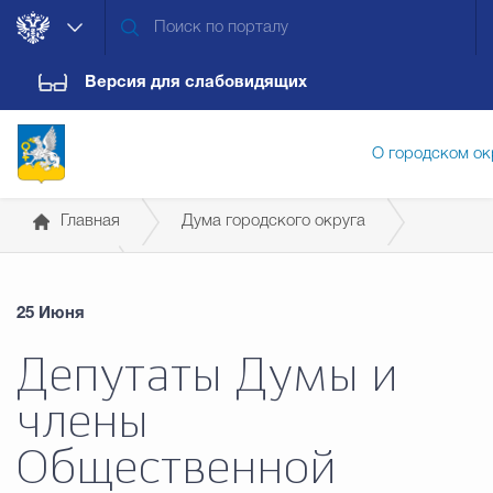
Версия для слабовидящих
О городском ок
Главная
Дума городского округа
Администрация городского ок
Новости
25 Июня
Дума городского округа
Докум
Депутаты Думы и
члены
Новости
Обращения граждан
Конт
Общественной