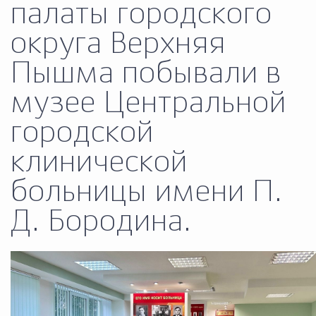
палаты городского
Муниципальная сл
округа Верхняя
Пышма побывали в
Противодействие корру
музее Центральной
Городская среда
Социальная с
городской
клинической
Экономика
Муниципальные ус
больницы имени П.
Д. Бородина.
Обще
Счётная палата Городского ок