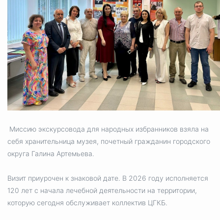
Избирательная коми
Гостям Городского ок
Общественная безопасн
Миссию экскурсовода для народных избранников взяла на
Градостроительство и землепользов
себя хранительница музея, почетный гражданин городского
округа Галина Артемьева.
Визит приурочен к знаковой дате. В 2026 году исполняется
Государственные организации информи
120 лет с начала лечебной деятельности на территории,
которую сегодня обслуживает коллектив ЦГКБ.
Открытые да