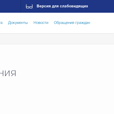
Версия для слабовидящих
га
Документы
Новости
Обращения граждан
ская среда
Социальная сфера
Экономика
ирательная комиссия
Гостям Городского округа
ния
Государственные организации информируют