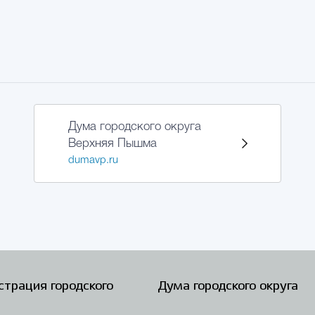
Дума городского округа
Верхняя Пышма
dumavp.ru
трация городского
Дума городского округа