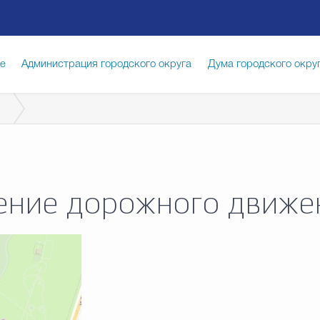
ге
Администрация городского округа
Дума городского окру
иципальная служба
Противодействие коррупции
Город
луги
Общество
Счётная палата Городского округа
Изб
ение дорожного движе
опасность
Градостроительство и землепользование