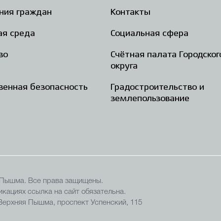
ния граждан
Контакты
ая среда
Социальная сфера
во
Счётная палата Городског
округа
енная безопасность
Градостроительство и
землепользование
 Пышма. Все права защищены.
кациях ссылка на сайт обязательна.
 Верхняя Пышма, проспект Успенский, 115