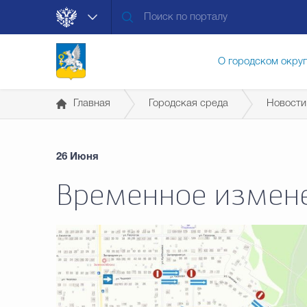
О городском окру
Главная
Городская среда
Новости
Контакты
Мун
26 Июня
Муниципальные ус
Временное измен
Общественная без
Открытые данные