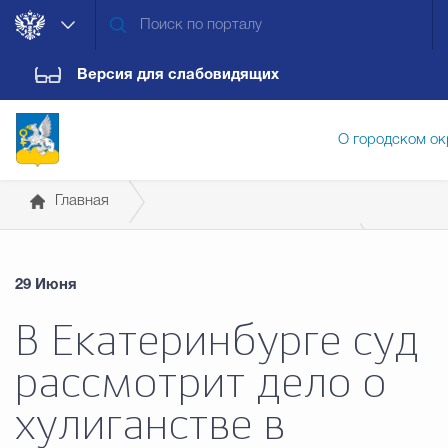
Версия для слабовидящих
О городском ок
Главная
Администрация городского ок
Государственные организации информируют
29 Июня
Прокуратура
Дума городского округа
Докум
В Екатеринбурге суд
рассмотрит дело о
Новости
Обращения граждан
Конт
хулиганстве в