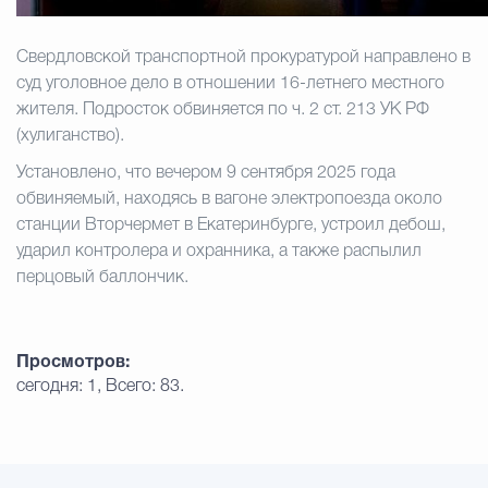
Избирательная коми
Свердловской транспортной прокуратурой направлено в
суд уголовное дело в отношении 16-летнего местного
жителя. Подросток обвиняется по ч. 2 ст. 213 УК РФ
Гостям Городского ок
(хулиганство).
Установлено, что вечером 9 сентября 2025 года
обвиняемый, находясь в вагоне электропоезда около
Общественная безопасн
станции Вторчермет в Екатеринбурге, устроил дебош,
ударил контролера и охранника, а также распылил
перцовый баллончик.
Градостроительство и землепользов
Просмотров:
сегодня: 1, Всего: 83.
Государственные организации информи
Открытые да