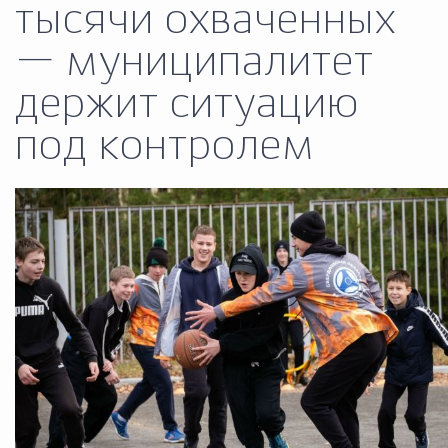
тысячи охваченных
Муниципальная сл
— муниципалитет
держит ситуацию
Противодействие корру
под контролем
Городская среда
Социальная с
Экономика
Муниципальные ус
Обще
Счётная палата Городского ок