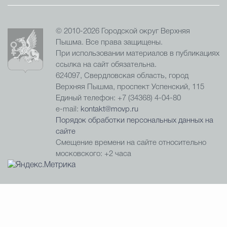
© 2010-2026 Городской округ Верхняя
Пышма. Все права защищены.
При использовании материалов в публикациях
ссылка на сайт обязательна.
624097, Свердловская область, город
Верхняя Пышма, проспект Успенский, 115
Единый телефон: +7 (34368) 4-04-80
e-mail:
kontakt@movp.ru
Порядок обработки персональных данных на
сайте
Смещение времени на сайте относительно
московского: +2 часа