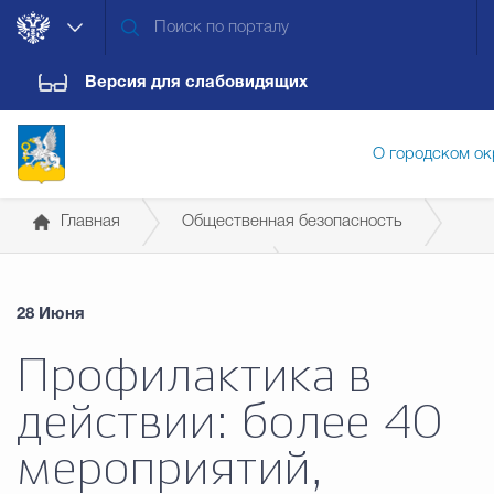
Версия для слабовидящих
О городском ок
Главная
Общественная безопасность
Администрация городского ок
Профилактика экстремизма
28 Июня
Дума городского округа
Докум
Профилактика в
действии: более 40
Новости
Обращения граждан
Конт
мероприятий,