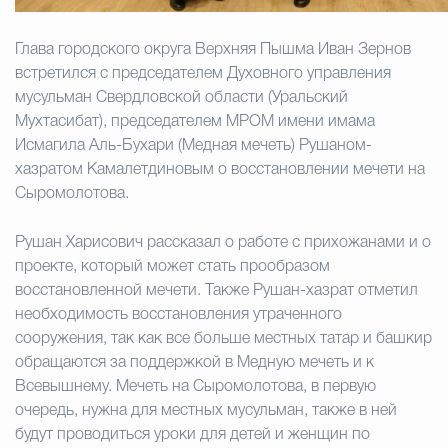
Избирательная коми
Глава городского округа Верхняя Пышма Иван Зернов
встретился с председателем Духовного управления
мусульман Свердловской области (Уральский
Мухтасибат), председателем МРОМ имени имама
Гостям Городского ок
Исмагила Аль-Бухари (Медная мечеть) Рушаном-
хазратом Камалетдиновым о восстановлении мечети на
Сыромолотова.
Общественная безопасн
Рушан Харисович рассказал о работе с прихожанами и о
проекте, который может стать прообразом
Градостроительство и землепользов
восстановленной мечети. Также Рушан-хазрат отметил
необходимость восстановления утраченного
сооружения, так как все больше местных татар и башкир
обращаются за поддержкой в Медную мечеть и к
Государственные организации информи
Всевышнему. Мечеть на Сыромолотова, в первую
очередь, нужна для местных мусульман, также в ней
будут проводиться уроки для детей и женщин по
Открытые да