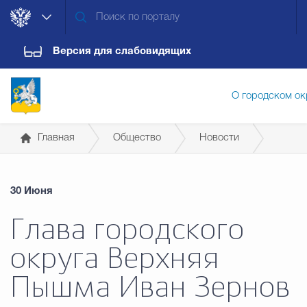
Версия для слабовидящих
О городском ок
Главная
Общество
Новости
Администрация городского ок
30 Июня
Дума городского округа
Докум
Глава городского
округа Верхняя
Новости
Обращения граждан
Конт
Пышма Иван Зернов