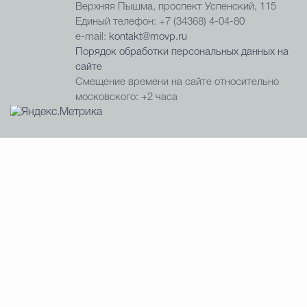
Верхняя Пышма, проспект Успенский, 115
Единый телефон: +7 (34368) 4-04-80
e-mail:
kontakt@movp.ru
Порядок обработки персональных данных на
сайте
Смещение времени на сайте относительно
московского: +2 часа