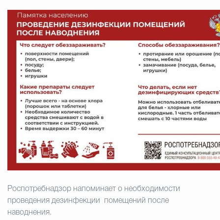
Муниципальная сл
Противодействие корру
Городская среда
Социальная с
Экономика
Муниципальные ус
Обще
Роспотребнадзор напоминает о необходимости
проведения дезинфекции помещений после
Счётная палата Городского ок
наводнения.