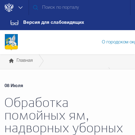
Версия для слабовидящих
О городском ок
Главная
Администрация городского ок
Государственные организации информируют
08 Июля
Роспотребнадзор
Дума городского округа
Докум
Обработка
помойных ям,
Новости
Обращения граждан
Конт
надворных уборных