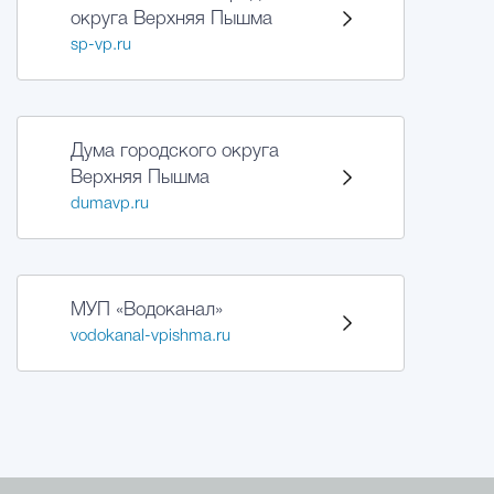
округа Верхняя Пышма
sp-vp.ru
Дума городского округа
Верхняя Пышма
dumavp.ru
МУП «Водоканал»
vodokanal-vpishma.ru