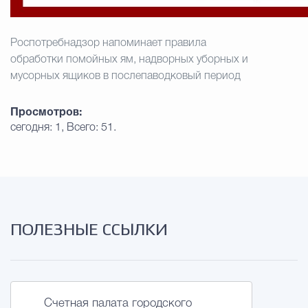
Избирательная коми
Роспотребнадзор напоминает правила
обработки помойных ям, надворных уборных и
мусорных ящиков в послепаводковый период
Гостям Городского ок
Просмотров:
сегодня: 1, Всего: 51.
Общественная безопасн
Градостроительство и землепользов
ПОЛЕЗНЫЕ ССЫЛКИ
Государственные организации информи
Счетная палата городского
Открытые да