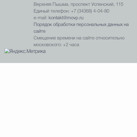
Верхняя Пышма, проспект Успенский, 115
Единый телефон: +7 (34368) 4-04-80
e-mail:
kontakt@movp.ru
Порядок обработки персональных данных на
сайте
Смещение времени на сайте относительно
московского: +2 часа