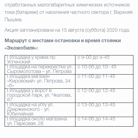
отработанных малогабаритных химических источников
тока (батареек) от населения частного сектора г. Верхняя
Избирательная коми
Пышма.
Акция запланирована на 15 августа (суббота) 2020 года.
Гостям Городского ок
Маршрут с местами остановки и время стоянки
«Экомобиля»:
Площадка у храма пр.
с 9-00 до 9-45
Успенский
Общественная безопасн
Площадка на перекрестке ул.
с 10-00 до 10- 45
Сыромолотова – ул. Петрова
Площадка магазин
с 11-00 до 11-45
«Кировский» ул. Петрова, 34
«б»
Градостроительство и землепользов
Площадка у ворот в
с 12-00 до 12-45
городской парк, ул. Чкалова,
87
Площадка на углу ул.
с 13-00 до 13-45
Дзержинского - ул.
Государственные организации информи
Юбилейная
Площадка около магазина
с 14-00 до 14-45
ул. Парковая, 28
Открытые да