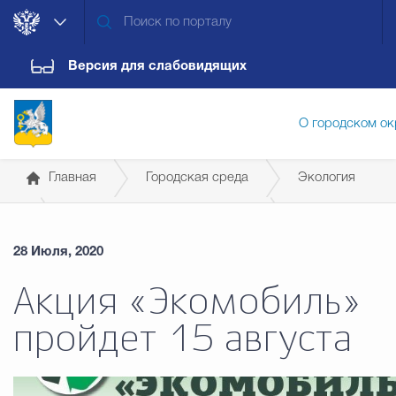
Версия для слабовидящих
О городском ок
Главная
Городская среда
Экология
Администрация городского ок
Информационные материалы
28 Июля, 2020
Те­ма­ти­че­ские но­во­сти
Дума городского округа
Докум
Акция «Экомобиль»
пройдет 15 августа
Новости
Обращения граждан
Конт