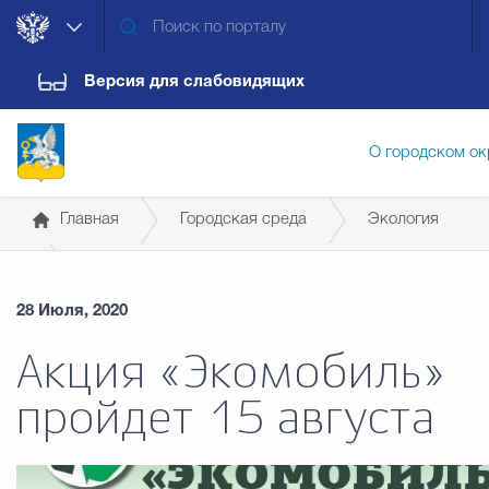
Версия для слабовидящих
О городском ок
Главная
Городская среда
Экология
Администрация городского ок
28 Июля, 2020
Дума городского округа
Докум
Акция «Экомобиль»
пройдет 15 августа
Новости
Обращения граждан
Конт