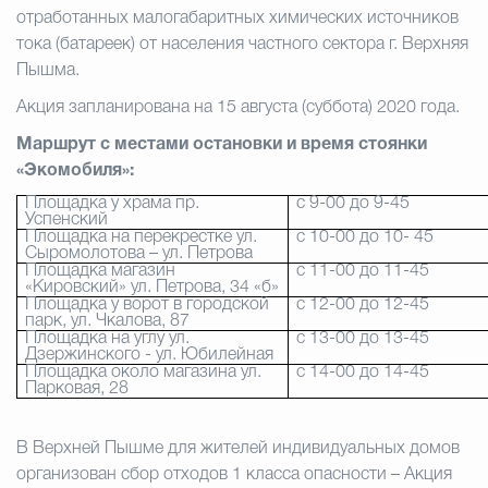
отработанных малогабаритных химических источников
тока (батареек) от населения частного сектора г. Верхняя
Избирательная коми
Пышма.
Акция запланирована на 15 августа (суббота) 2020 года.
Гостям Городского ок
Маршрут с местами остановки и время стоянки
«Экомобиля»:
Площадка у храма пр.
с 9-00 до 9-45
Успенский
Общественная безопасн
Площадка на перекрестке ул.
с 10-00 до 10- 45
Сыромолотова – ул. Петрова
Площадка магазин
с 11-00 до 11-45
«Кировский» ул. Петрова, 34 «б»
Площадка у ворот в городской
с 12-00 до 12-45
Градостроительство и землепользов
парк, ул. Чкалова, 87
Площадка на углу ул.
с 13-00 до 13-45
Дзержинского - ул. Юбилейная
Площадка около магазина ул.
с 14-00 до 14-45
Парковая, 28
Государственные организации информи
В Верхней Пышме для жителей индивидуальных домов
организован сбор отходов 1 класса опасности – Акция
Открытые да