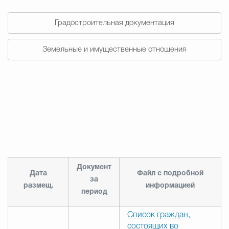
Муниципальная сл
Градостроительная документация
Противодействие корру
Земельные и имущественные отношения
Городская среда
Социальная с
Экономика
Муниципальные ус
Документ
Обще
Дата
Файл с подробной
за
размещ.
информацией
период
Счётная палата Городского ок
Список граждан,
состоящих во