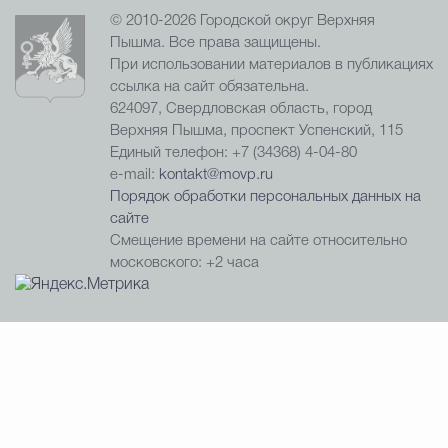
© 2010-2026 Городской округ Верхняя
Пышма. Все права защищены.
При использовании материалов в публикациях
ссылка на сайт обязательна.
624097, Свердловская область, город
Верхняя Пышма, проспект Успенский, 115
Единый телефон: +7 (34368) 4-04-80
e-mail:
kontakt@movp.ru
Порядок обработки персональных данных на
сайте
Смещение времени на сайте относительно
московского: +2 часа