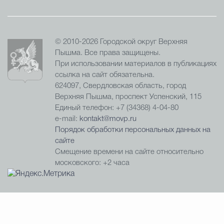
© 2010-2026 Городской округ Верхняя
Пышма. Все права защищены.
При использовании материалов в публикациях
ссылка на сайт обязательна.
624097, Свердловская область, город
Верхняя Пышма, проспект Успенский, 115
Единый телефон: +7 (34368) 4-04-80
e-mail:
kontakt@movp.ru
Порядок обработки персональных данных на
сайте
Смещение времени на сайте относительно
московского: +2 часа