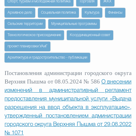
Спорт, туризм и молодежная политика
Торговля
ЖКХ
Архивное дело
Социальная политика
Культура
Финансы
Избирательная коми
Сельские территории
Муниципальные программы
Технологическое присоединение
Координационный совет
Гостям Городского ок
проект планировки УАиГ
Архитектура и градостроительство - публикации
Общественная безопасн
Постановления администрации городского округа
Верхняя Пышма от 08.05.2024 № 586
О внесении
Градостроительство и землепользов
изменений в административный регламент
предоставления муниципальной услуги «Выдача
разрешения на ввод объекта в эксплуатацию»,
Государственные организации информи
утвержденный постановлением администрации
городского округа Верхняя Пышма от 29.08.2022
№ 1071
Открытые да