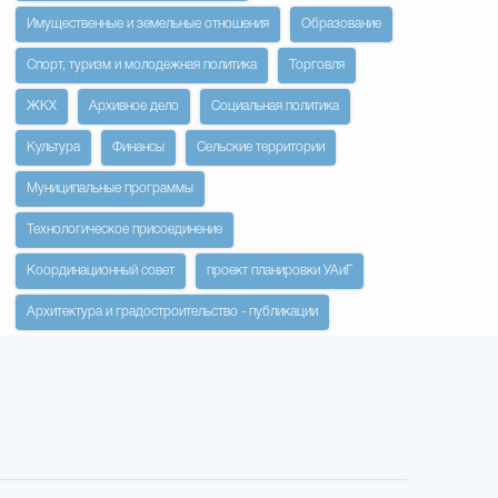
Имущественные и земельные отношения
Образование
Спорт, туризм и молодежная политика
Торговля
ЖКХ
Архивное дело
Социальная политика
Культура
Финансы
Сельские территории
Муниципальные программы
Технологическое присоединение
Координационный совет
проект планировки УАиГ
Архитектура и градостроительство - публикации