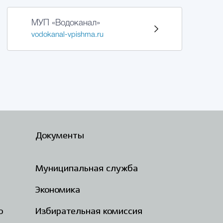
МУП «Водоканал»
vodokanal-vpishma.ru
Документы
Муниципальная служба
Экономика
о
Избирательная комиссия