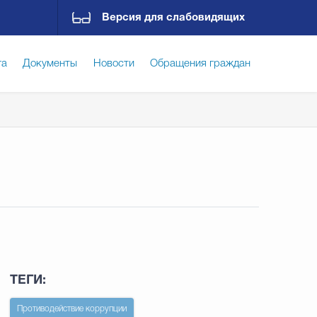
Версия для слабовидящих
га
Документы
Новости
Обращения граждан
ская среда
Социальная сфера
Экономика
слуг по погребению)
ирательная комиссия
Гостям Городского округа
Государственные организации информируют
ТЕГИ:
Противодействие коррупции