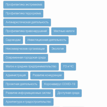
Профилактика экстремизма
Профилактика терроризма
Антинаркотическая деятельность
Профилактика правонарушений
Местные налоги
Садоводам
Инвестиционная деятельность
Некоммерческие организации
Экология
Современная городская среда
Малое и среднее предпринимательство
ГО и ЧС
Администрация
Развитие конкуренции
Проектная деятельность
Коронавирус COVID–19
Развитие информационных систем
Доступная среда
Архитектура и градостроительство