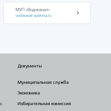
МУП «Водоканал»
vodokanal-vpishma.ru
Документы
Муниципальная служба
Экономика
о
Избирательная комиссия