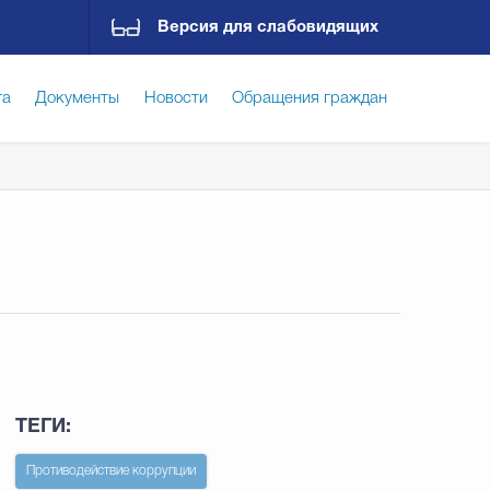
Версия для слабовидящих
га
Документы
Новости
Обращения граждан
ская среда
Социальная сфера
Экономика
ирательная комиссия
Гостям Городского округа
Государственные организации информируют
ТЕГИ:
Противодействие коррупции