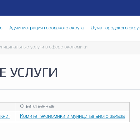
ге
Администрация городского округа
Дума городского окру
ниципальные услуги в сфере экономики
иципальная служба
Противодействие коррупции
Город
 УСЛУГИ
луги
Общество
Счётная палата Городского округа
Изб
опасность
Градостроительство и землепользование
Ответственные
 книг
Комитет экономики и муниципального заказа