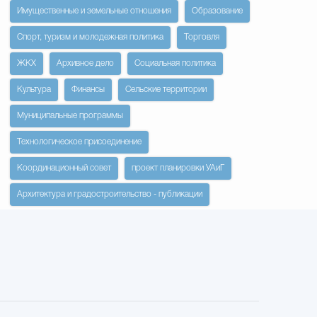
Имущественные и земельные отношения
Образование
Спорт, туризм и молодежная политика
Торговля
ЖКХ
Архивное дело
Социальная политика
Культура
Финансы
Сельские территории
Муниципальные программы
Технологическое присоединение
Координационный совет
проект планировки УАиГ
Архитектура и градостроительство - публикации