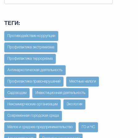
ТЕГИ:
Противодействие коррупции
Профилактика экстремизма
Профилактика терроризма
Антинаркотическая деятельность
Профилактика правонарушений
Местные налоги
Садоводам
Инвестиционная деятельность
Некоммерческие организации
Экология
Современная городская среда
Малое и среднее предпринимательство
ГО и ЧС