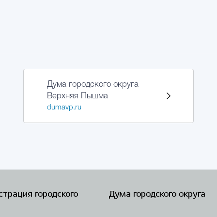
Дума городского округа
Верхняя Пышма
dumavp.ru
трация городского
Дума городского округа