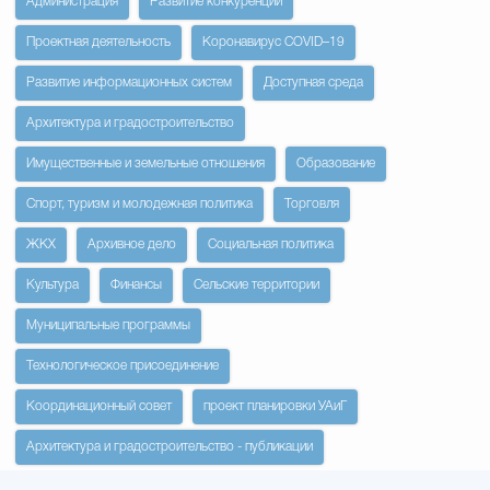
Администрация
Развитие конкуренции
Проектная деятельность
Коронавирус COVID–19
Развитие информационных систем
Доступная среда
Архитектура и градостроительство
Имущественные и земельные отношения
Образование
Спорт, туризм и молодежная политика
Торговля
ЖКХ
Архивное дело
Социальная политика
Культура
Финансы
Сельские территории
Муниципальные программы
Технологическое присоединение
Координационный совет
проект планировки УАиГ
Архитектура и градостроительство - публикации