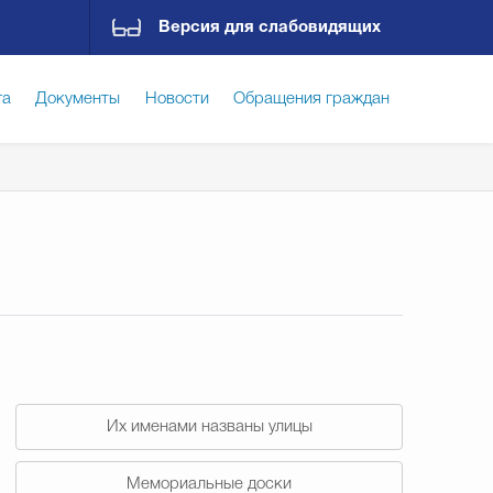
Версия для слабовидящих
га
Документы
Новости
Обращения граждан
ская среда
Социальная сфера
Экономика
ирательная комиссия
Гостям Городского округа
Государственные организации информируют
Их именами названы улицы
Мемориальные доски