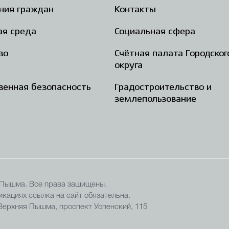
ния граждан
Контакты
ая среда
Социальная сфера
во
Счётная палата Городског
округа
енная безопасность
Градостроительство и
землепользование
 Пышма. Все права защищены.
кациях ссылка на сайт обязательна.
 Верхняя Пышма, проспект Успенский, 115