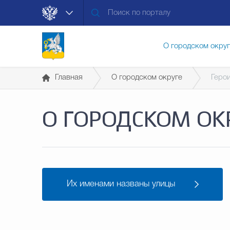
О городском окру
Главная
О городском округе
Геро
Контакты
Мун
О ГОРОДСКОМ ОК
Муниципальные ус
Общественная без
Их именами названы улицы
Открытые данные