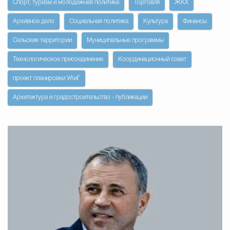
Спорт, туризм и молодежная политика
Торговля
ЖКХ
Архивное дело
Социальная политика
Культура
Финансы
Избирательная коми
Сельские территории
Муниципальные программы
Технологическое присоединение
Координационный совет
Гостям Городского ок
проект планировки УАиГ
Архитектура и градостроительство - публикации
Общественная безопасн
Градостроительство и землепользов
Государственные организации информи
Открытые да