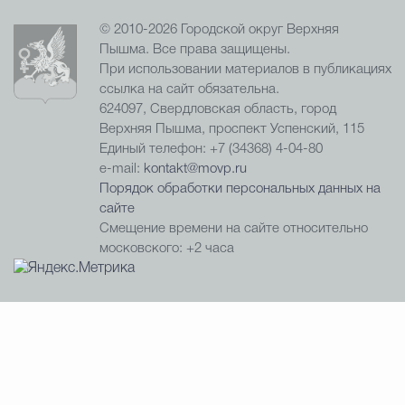
© 2010-2026 Городской округ Верхняя
Пышма. Все права защищены.
При использовании материалов в публикациях
ссылка на сайт обязательна.
624097, Свердловская область, город
Верхняя Пышма, проспект Успенский, 115
Единый телефон: +7 (34368) 4-04-80
e-mail:
kontakt@movp.ru
Порядок обработки персональных данных на
сайте
Смещение времени на сайте относительно
московского: +2 часа