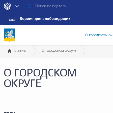
Версия для слабовидящих
О городском ок
Главная
О городском округе
Администрация городского ок
Трудовая доблесть городского округа Верхняя Пышма
О ГОРОДСКОМ
Дума городского округа
Докум
ОКРУГЕ
Новости
Обращения граждан
Конт