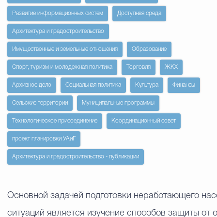
Развитие информационных систем
Доступная среда
Избирательная коми
Архитектура и градостроительство
Имущественные и земельные отношения
Образование
Гостям Городского ок
Спорт, туризм и молодежная политика
Торговля
ЖКХ
Архивное дело
Социальная политика
Культура
Финансы
Общественная безопасн
Сельские территории
Муниципальные программы
Технологическое присоединение
Координационный совет
Градостроительство и землепользов
проект планировки УАиГ
Архитектура и градостроительство - публикации
Государственные организации информи
Основной задачей подготовки неработающего нас
ситуаций является изучение способов защиты от 
Открытые да