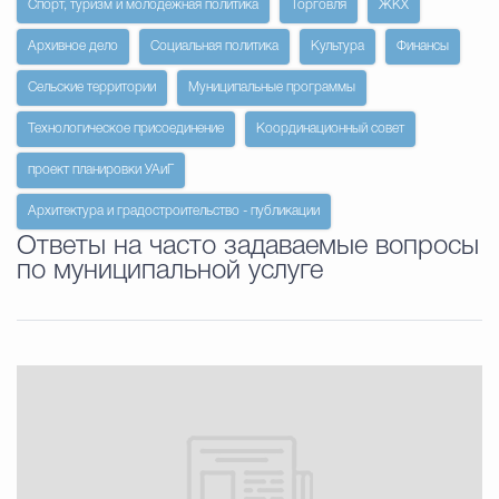
Спорт, туризм и молодежная политика
Торговля
ЖКХ
Архивное дело
Социальная политика
Культура
Финансы
Избирательная коми
Сельские территории
Муниципальные программы
Технологическое присоединение
Координационный совет
Гостям Городского ок
проект планировки УАиГ
Архитектура и градостроительство - публикации
Общественная безопасн
Ответы на часто задаваемые вопросы
по муниципальной услуге
Градостроительство и землепользов
Государственные организации информи
Открытые да