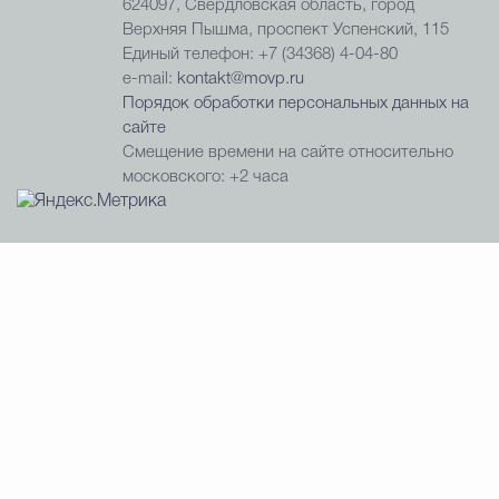
624097, Свердловская область, город
Верхняя Пышма, проспект Успенский, 115
Единый телефон: +7 (34368) 4-04-80
e-mail:
kontakt@movp.ru
Порядок обработки персональных данных на
сайте
Смещение времени на сайте относительно
московского: +2 часа