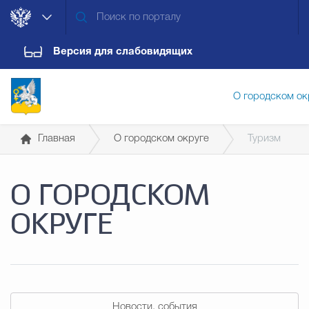
Версия для слабовидящих
О городском ок
Главная
О городском округе
Туризм
Администрация городского ок
О ГОРОДСКОМ
Дума городского округа
Докум
ОКРУГЕ
Новости
Обращения граждан
Конт
Новости, события