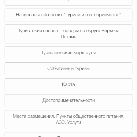
Муниципальная сл
Национальный проект "Туризм и гостеприимство"
Противодействие корру
Туристский паспорт городского округа Верхняя
Пышма
Городская среда
Социальная с
Туристические маршруты
Событийный туризм
Экономика
Муниципальные ус
Карта
Достопримечательности
Обще
Места размещения. Пункты общественного питания,
АЗС. Услуги
Счётная палата Городского ок