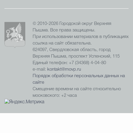
© 2010-2026 Городской округ Верхняя
Пышма. Все права защищены.
При использовании материалов в публикациях
ссылка на сайт обязательна.
624097, Свердловская область, город
Верхняя Пышма, проспект Успенский, 115
Единый телефон: +7 (34368) 4-04-80
e-mail:
kontakt@movp.ru
Порядок обработки персональных данных на
сайте
Смещение времени на сайте относительно
московского: +2 часа