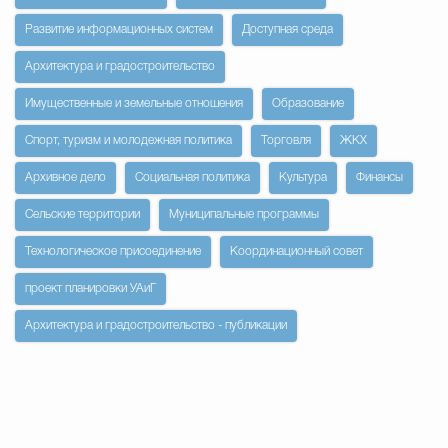
Развитие информационных систем
Доступная среда
Архитектура и градостроительство
Имущественные и земельные отношения
Образование
Спорт, туризм и молодежная политика
Торговля
ЖКХ
Архивное дело
Социальная политика
Культура
Финансы
Сельские территории
Муниципальные программы
Технологическое присоединение
Координационный совет
проект планировки УАиГ
Архитектура и градостроительство - публикации