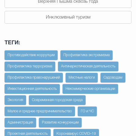
Верхняя Пышма сквозь года
Избирательная коми
Инклюзивный туризм
Гостям Городского ок
ТЕГИ:
Противодействие коррупции
Профилактика экстремизма
Общественная безопасн
Профилактика терроризма
Антинаркотическая деятельность
Профилактика правонарушений
Местные налоги
Садоводам
Градостроительство и землепользов
Инвестиционная деятельность
Некоммерческие организации
Экология
Современная городская среда
Государственные организации информи
Малое и среднее предпринимательство
ГО и ЧС
Администрация
Развитие конкуренции
Проектная деятельность
Коронавирус COVID–19
Открытые да