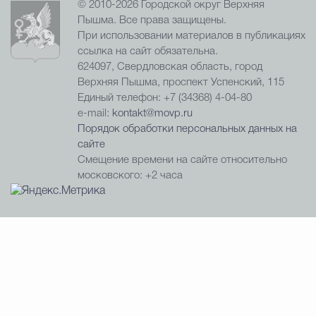
© 2010-2026 Городской округ Верхняя
Пышма. Все права защищены.
При использовании материалов в публикациях
ссылка на сайт обязательна.
624097, Свердловская область, город
Верхняя Пышма, проспект Успенский, 115
Единый телефон: +7 (34368) 4-04-80
e-mail:
kontakt@movp.ru
Порядок обработки персональных данных на
сайте
Смещение времени на сайте относительно
московского: +2 часа