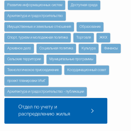
Развитие информационных систем
Доступная среда
Избирательная коми
Архитектура и градостроительство
Имущественные и земельные отношения
Образование
Гостям Городского ок
Спорт, туризм и молодежная политика
Торговля
ЖКХ
Архивное дело
Социальная политика
Культура
Финансы
Сельские территории
Муниципальные программы
Общественная безопасн
Технологическое присоединение
Координационный совет
проект планировки УАиГ
Градостроительство и землепользов
Архитектура и градостроительство - публикации
Государственные организации информи
Отдел по учету и
распределению жилья
Открытые да