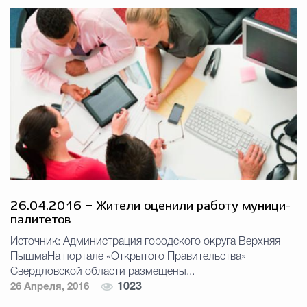
26.04.2016 – Жи­те­ли оце­ни­ли ра­бо­ту му­ни­ци­
па­ли­те­тов
Источник: Администрация городского округа Верхняя
ПышмаНа портале «Открытого Правительства»
Свердловской области размещены...
26 Апреля, 2016
1023