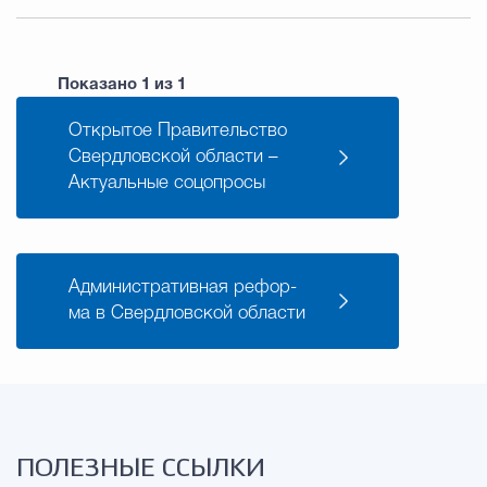
Показано
1
из
1
От­кры­тое Пра­ви­тель­ство
Сверд­лов­ской об­ла­сти –
Ак­ту­аль­ные соцо­про­сы
Ад­ми­ни­стра­тив­ная ре­фор­
ма в Сверд­лов­ской об­ла­сти
ПОЛЕЗНЫЕ ССЫЛКИ