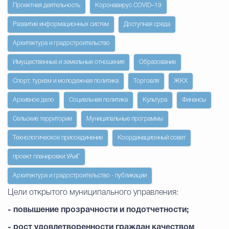
Проектная деятельность
Коронавирус COVID–19
Избирательная коми
Развитие информационных систем
Доступная среда
Архитектура и градостроительство
Имущественные и земельные отношения
Образование
Гостям Городского ок
Спорт, туризм и молодежная политика
Торговля
ЖКХ
Архивное дело
Социальная политика
Культура
Финансы
Общественная безопасн
Сельские территории
Муниципальные программы
Технологическое присоединение
Координационный совет
Градостроительство и землепользов
проект планировки УАиГ
Архитектура и градостроительство - публикации
Государственные организации информи
Цели открытого муниципального управления:
- повышение прозрачности и подотчетности;
Открытые да
- рост удовлетворенности граждан качеством