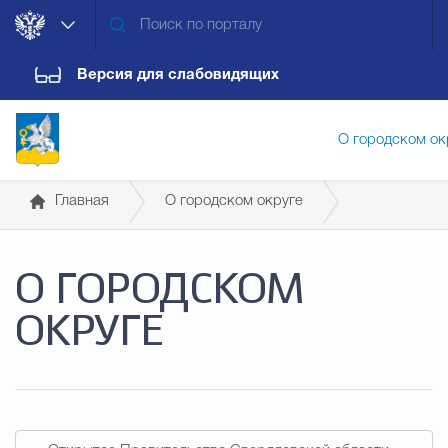
Версия для слабовидящих
О городском ок
Главная
О городском округе
Администрация городского ок
Открытый муниципалитет
О ГОРОДСКОМ
Дума городского округа
Докум
ОКРУГЕ
Новости
Обращения граждан
Конт