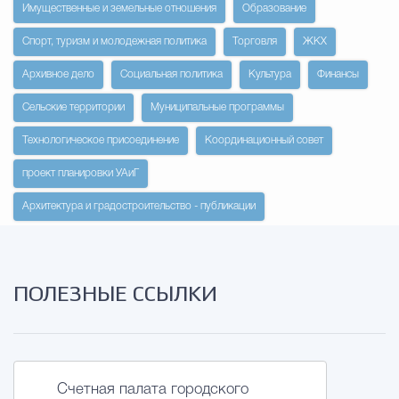
Имущественные и земельные отношения
Образование
Избирательная коми
Спорт, туризм и молодежная политика
Торговля
ЖКХ
Архивное дело
Социальная политика
Культура
Финансы
Сельские территории
Муниципальные программы
Гостям Городского ок
Технологическое присоединение
Координационный совет
проект планировки УАиГ
Общественная безопасн
Архитектура и градостроительство - публикации
Градостроительство и землепользов
ПОЛЕЗНЫЕ ССЫЛКИ
Государственные организации информи
Счетная палата городского
Открытые да