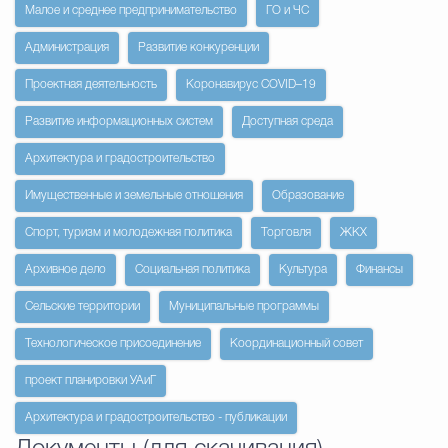
Малое и среднее предпринимательство
ГО и ЧС
Избирательная коми
Администрация
Развитие конкуренции
Проектная деятельность
Коронавирус COVID–19
Развитие информационных систем
Доступная среда
Гостям Городского ок
Архитектура и градостроительство
Имущественные и земельные отношения
Образование
Общественная безопасн
Спорт, туризм и молодежная политика
Торговля
ЖКХ
Архивное дело
Социальная политика
Культура
Финансы
Градостроительство и землепользов
Сельские территории
Муниципальные программы
Технологическое присоединение
Координационный совет
Государственные организации информи
проект планировки УАиГ
Архитектура и градостроительство - публикации
Открытые да