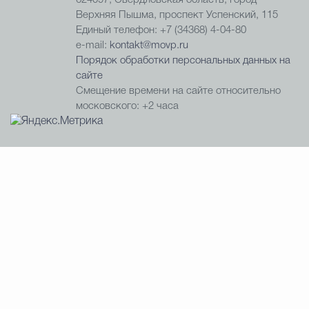
624097, Свердловская область, город
Верхняя Пышма, проспект Успенский, 115
Единый телефон: +7 (34368) 4-04-80
e-mail:
kontakt@movp.ru
Порядок обработки персональных данных на
сайте
Смещение времени на сайте относительно
московского: +2 часа