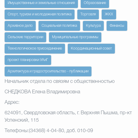
Имущественные и земельные отношения
Образование
Избирательная коми
Спорт, туризм и молодежная политика
Торговля
ЖКХ
Архивное дело
Социальная политика
Культура
Финансы
Сельские территории
Муниципальные программы
Гостям Городского ок
Технологическое присоединение
Координационный совет
проект планировки УАиГ
Общественная безопасн
Архитектура и градостроительство - публикации
Начальник отдела по связям с общественностью
Градостроительство и землепользов
СНЕДКОВА Елена Владимировна
Адрес:
Государственные организации информи
624091, Свердловская область, г. Верхняя Пышма, пр-кт
Успенский, 115
Телефоны:(34368) 4-04-80, доб. 010-09
Открытые да