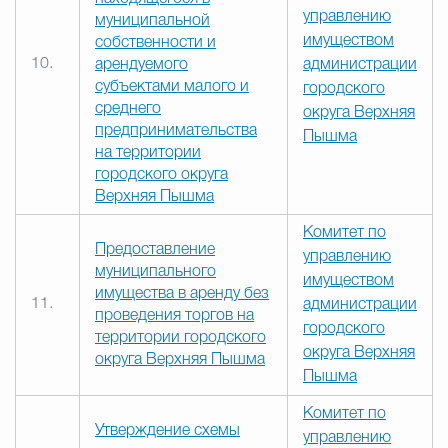
управлению
муниципальной
имуществом
собственности и
10.
арендуемого
администрации
субъектами малого и
городского
среднего
округа Верхняя
предпринимательства
Пышма
на территории
городского округа
Верхняя Пышма
Комитет по
Предоставление
управлению
муниципального
имуществом
имущества в аренду без
11.
администрации
проведения торгов на
городского
территории городского
округа Верхняя
округа Верхняя Пышма
Пышма
Комитет по
Утверждение схемы
управлению