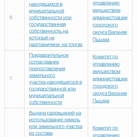
управлению
находящихся в
имуществом
муниципальной
6.
собственности или
администрации
государственная
городского
собственность на
округа Верхняя
который не
Пышма
разграничена, на торгах
Предварительное
Комитет по
согласование
управлению
предоставления
имуществом
земельного
7.
администрации
участка,находящегося в
городского
государственной или
округа Верхняя
муниципальной
Пышма
собственности
Выдача разрешений на
использование земель
или земельного участка
Комитет по
из состава
управлению