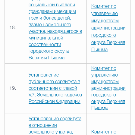
социальной выплаты
Комитет по
гражданам имеющим
управлению
трех и более детей,
имуществом
взамен земельного
18.
администрации
участка, находящегося в
городского
муниципальной
округа Верхняя
собственности
Пышма
городского округа
Верхняя Пышма
Комитет по
Установление
управлению
публичного сервитута в
имуществом
19.
соответствии с главой
администрации
V.7. Земельного кодекса
городского
Российской Федерации
округа Верхняя
Пышма
Установление сервитута
в отношении
земельного участка,
Комитет по