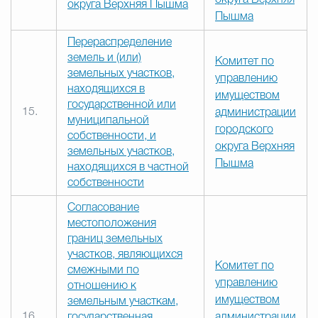
округа Верхняя
округа Верхняя Пышма
Пышма
Перераспределение
земель и (или)
Комитет по
земельных участков,
управлению
находящихся в
имуществом
государственной или
15.
администрации
муниципальной
городского
собственности, и
округа Верхняя
земельных участков,
Пышма
находящихся в частной
собственности
Согласование
местоположения
границ земельных
участков, являющихся
Комитет по
смежными по
управлению
отношению к
имуществом
земельным участкам,
16.
государственная
администрации