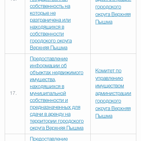
собственность на
городского
которые не
округа Верхняя
разграничена или
Пышма
находящихся в
собственности
городского округа
Верхняя Пышма
Предоставление
информации об
Комитет по
объектах недвижимого
управлению
имущества,
имуществом
находящихся в
17.
муниципальной
администрации
собственности и
городского
предназначенных для
округа Верхняя
сдачи в аренду на
Пышма
территории городского
округа Верхняя Пышма
Предоставление