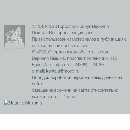
© 2010-2026 Городской округ Верхняя
Пышма. Все права защищены.
При использовании материалов в публикациях
ссылка на сайт обязательна.
624097, Свердловская область, город
Верхняя Пышма, проспект Успенский, 115
Единый телефон: +7 (34368) 4-04-80
e-mail:
kontakt@movp.ru
Порядок обработки персональных данных на
сайте
Смещение времени на сайте относительно
московского: +2 часа