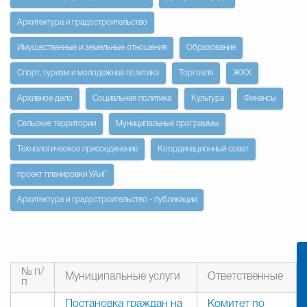
Архитектура и градостроительство
Избирательная коми
Имущественные и земельные отношения
Образование
Спорт, туризм и молодежная политика
Торговля
ЖКХ
Гостям Городского ок
Архивное дело
Социальная политика
Культура
Финансы
Сельские территории
Муниципальные программы
Общественная безопасн
Технологическое присоединение
Координационный совет
проект планировки УАиГ
Градостроительство и землепользов
Архитектура и градостроительство - публикации
Государственные организации информи
№ п/
Муниципальные услуги
Ответственные
п
Постановка граждан на
Комитет по
Открытые да