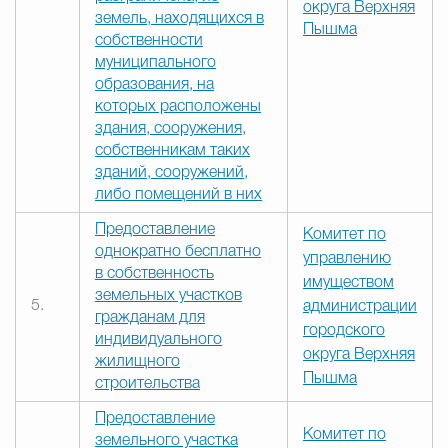
округа Верхняя
земель, находящихся в
Пышма
собственности
муниципального
образования, на
которых расположены
здания, сооружения,
собственникам таких
зданий, сооружений,
либо помещений в них
Предоставление
Комитет по
однократно бесплатно
управлению
в собственность
имуществом
земельных участков
5.
администрации
гражданам для
городского
индивидуального
округа Верхняя
жилищного
Пышма
строительства
Предоставление
Комитет по
земельного участка