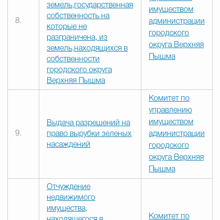
земель,государственная
имуществом
собственность на
8.
администрации
которые не
городского
разграничена, из
округа Верхняя
земель,находящихся в
Пышма
собственности
городского округа
Верхняя Пышма
Комитет по
управлению
имуществом
Выдача разрешений на
9.
право вырубки зеленых
администрации
насаждений
городского
округа Верхняя
Пышма
Отчуждение
недвижимого
имущества,
Комитет по
находящегося в