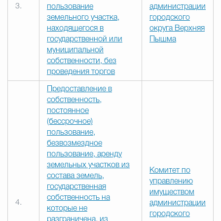
3.
пользование
администрации
земельного участка,
городского
находящегося в
округа Верхняя
государственной или
Пышма
муниципальной
собственности, без
проведения торгов
Предоставление в
собственность,
постоянное
(бессрочное)
пользование,
безвозмездное
пользование, аренду
земельных участков из
Комитет по
состава земель,
управлению
государственная
имуществом
собственность на
4.
администрации
которые не
городского
разграничена, из