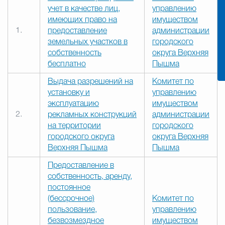
учет в качестве лиц,
управлению
имеющих право на
имуществом
1.
предоставление
администрации
земельных участков в
городского
собственность
округа Верхняя
бесплатно
Пышма
Выдача разрешений на
Комитет по
установку и
управлению
эксплуатацию
имуществом
2.
рекламных конструкций
администрации
на территории
городского
городского округа
округа Верхняя
Верхняя Пышма
Пышма
Предоставление в
собственность, аренду,
постоянное
(бессрочное)
Комитет по
пользование,
управлению
безвозмездное
имуществом