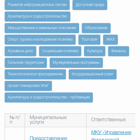
Развитие информационных систем
Доступная среда
Избирательная коми
Архитектура и градостроительство
Имущественные и земельные отношения
Образование
Гостям Городского ок
Спорт, туризм и молодежная политика
Торговля
ЖКХ
Архивное дело
Социальная политика
Культура
Финансы
Сельские территории
Муниципальные программы
Общественная безопасн
Технологическое присоединение
Координационный совет
проект планировки УАиГ
Градостроительство и землепользов
Архитектура и градостроительство - публикации
Государственные организации информи
№ п/
Муниципальные
Ответственные
п
услуги
МКУ «Управление
Предоставление
Открытые да