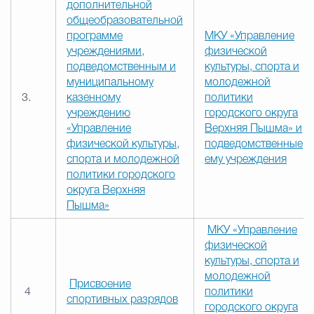
дополнительной
общеобразовательной
программе
МКУ «Управление
учреждениями,
физической
подведомственным и
культуры, спорта и
муниципальному
молодежной
3.
казенному
политики
учреждению
городского округа
«Управление
Верхняя Пышма» и
физической культуры,
подведомственные
спорта и молодежной
ему учреждения
политики городского
округа Верхняя
Пышма»
МКУ «Управление
физической
культуры, спорта и
молодежной
Присвоение
4
политики
спортивных разрядов
городского округа