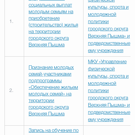
физической
социальных выплат
культуры, спорта и
молодым семьям на
молодежной
приобретение
1.
политики
(строительство) жилья
городского округа
на территории
Верхняя Пышма» и
городского округа
подведомственные
Верхняя Пышма
ему учреждения
МКУ «Управление
Признание молодых
физической
семей-участниками
культуры, спорта и
подпрограммы
молодежной
«Обеспечение жильем
2.
политики
молодых семей» на
городского округа
территории
Верхняя Пышма» и
городского округа
подведомственные
Верхняя Пышма
ему учреждения
Запись на обучение по