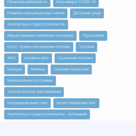
Проектная деятельность
Коронавирус COVID–19
Развитие информационных систем
Доступная среда
Архитектура и градостроительство
Имущественные и земельные отношения
Образование
Спорт, туризм и молодежная политика
Торговля
ЖКХ
Архивное дело
Социальная политика
Культура
Финансы
Сельские территории
Муниципальные программы
Технологическое присоединение
Координационный совет
проект планировки УАиГ
Архитектура и градостроительство - публикации