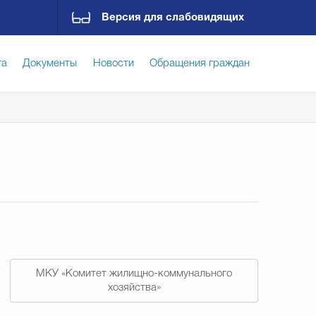
Версия для слабовидящих
га
Документы
Новости
Обращения граждан
ская среда
Социальная сфера
Экономика
ирательная комиссия
Гостям Городского округа
Государственные организации информируют
МКУ «Комитет жилищно-коммунального
хозяйства»