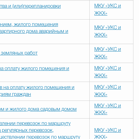
МКУ «УКС и
тва и (или)перепланировки
ЖКХ»
нием, жилого помещения
МКУ «УКС и
вартирного дома аварийным и
ЖКХ»
МКУ «УКС и
 земляных работ
ЖКХ»
МКУ «УКС и
на оплату жилого помещения и
ЖКХ»
МКУ «УКС и
в на оплату жилого помещения и
ориям граждан
ЖКХ»
МКУ «УКС и
ом и жилого дома садовым домом
ЖКХ»
влении перевозок по маршруту
 регулярных перевозок,
МКУ «УКС и
ществлении перевозок по маршруту
ЖКХ»