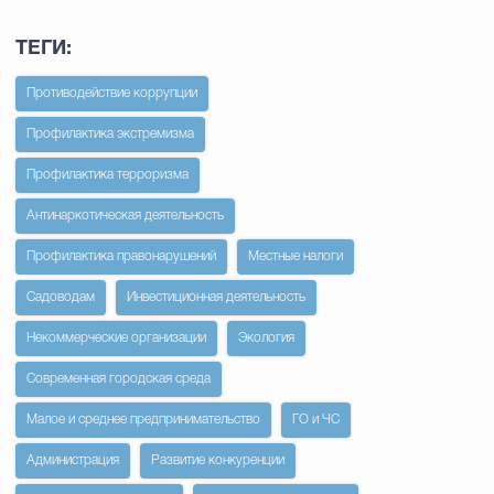
ТЕГИ:
Противодействие коррупции
Профилактика экстремизма
Профилактика терроризма
Антинаркотическая деятельность
Профилактика правонарушений
Местные налоги
Садоводам
Инвестиционная деятельность
Некоммерческие организации
Экология
Современная городская среда
Малое и среднее предпринимательство
ГО и ЧС
Администрация
Развитие конкуренции