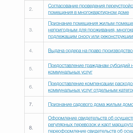
Согласование проведения переустройс
2.
помещения в многоквартирном доме
Признание помещения жилым помеще
3.
непригодным для проживания, многок
подлежащим сносу или реконструкции
4.
Выдача ордера на право производство
Предоставление гражданам субсидий 
5.
коммунальных услуг
Предоставление компенсации расходо
6.
коммунальных услуг отдельным катег
7.
Признание садового дома жилым дом
Оформление свидетельств об осущест
регулярных перевозок и карт маршрута
8.
переоформление свидетельств об осу