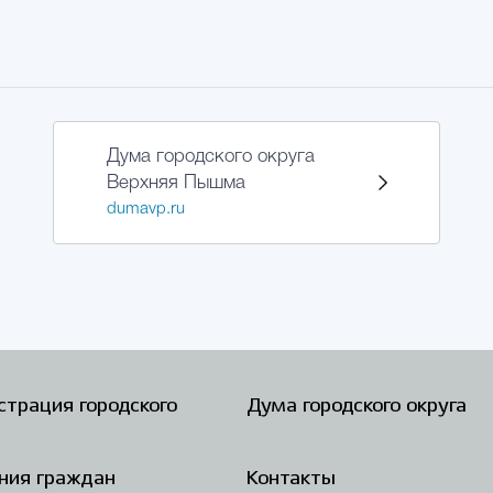
Дума городского округа
Верхняя Пышма
dumavp.ru
трация городского
Дума городского округа
ния граждан
Контакты