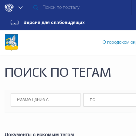
Версия для слабовидящих
О городском ок
Администрация городского ок
ПОИСК ПО ТЕГАМ
Дума городского округа
Докум
Новости
Обращения граждан
Конт
Документы с искомым тегом