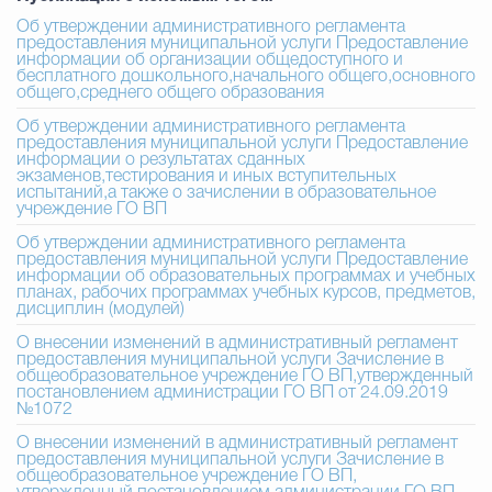
Муниципальная сл
Об утверждении административного регламента
предоставления муниципальной услуги Предоставление
информации об организации общедоступного и
бесплатного дошкольного,начального общего,основного
общего,среднего общего образования
Противодействие корру
Об утверждении административного регламента
предоставления муниципальной услуги Предоставление
информации о результатах сданных
экзаменов,тестирования и иных вступительных
Городская среда
Социальная с
испытаний,а также о зачислении в образовательное
учреждение ГО ВП
Об утверждении административного регламента
предоставления муниципальной услуги Предоставление
информации об образовательных программах и учебных
Экономика
Муниципальные ус
планах, рабочих программах учебных курсов, предметов,
дисциплин (модулей)
О внесении изменений в административный регламент
предоставления муниципальной услуги Зачисление в
Обще
общеобразовательное учреждение ГО ВП,утвержденный
постановлением администрации ГО ВП от 24.09.2019
№1072
О внесении изменений в административный регламент
Счётная палата Городского ок
предоставления муниципальной услуги Зачисление в
общеобразовательное учреждение ГО ВП,