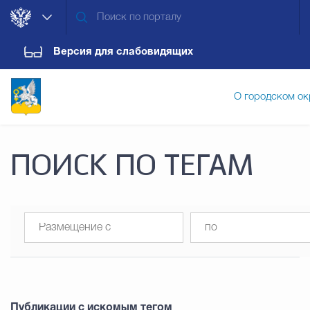
Версия для слабовидящих
О городском ок
Администрация городского ок
ПОИСК ПО ТЕГАМ
Дума городского округа
Докум
Новости
Обращения граждан
Конт
Публикации с искомым тегом