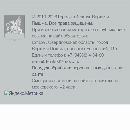
© 2010-2026 Городской округ Верхняя
Пышма. Все права защищены.
При использовании материалов в публикациях
ссылка на сайт обязательна.
624097, Свердловская область, город
Верхняя Пышма, проспект Успенский, 115
Единый телефон: +7 (34368) 4-04-80
e-mail:
kontakt@movp.ru
Порядок обработки персональных данных на
сайте
Смещение времени на сайте относительно
московского: +2 часа