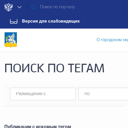
Версия для слабовидящих
О городском ок
Администрация городского ок
ПОИСК ПО ТЕГАМ
Дума городского округа
Докум
Новости
Обращения граждан
Конт
Публикации с искомым тегом