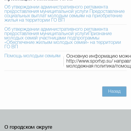
Муниципальная сл
Об утверждении административного регламента
предоставления муниципальной услуги Предоставление
социальных выплат молодым семьям на приобретение
жилья на территории ГО ВП
Противодействие корру
Об утверждении административного регламента
предоставления муниципальной услугиПризнание
молодых семей участницами подпрограммы
«Обеспечение жильем молодых семей» на территории
ГО ВП
Городская среда
Социальная с
Помощь молодым семьям
Основную информацию можно 
http://www.sportvp.su/ направ
молодежная политика/помощ
Экономика
Муниципальные ус
Назад
Обще
Счётная палата Городского ок
О городском округе