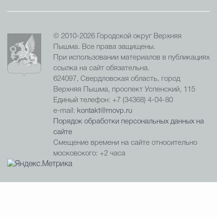
© 2010-2026 Городской округ Верхняя
Пышма. Все права защищены.
При использовании материалов в публикациях
ссылка на сайт обязательна.
624097, Свердловская область, город
Верхняя Пышма, проспект Успенский, 115
Единый телефон: +7 (34368) 4-04-80
e-mail:
kontakt@movp.ru
Порядок обработки персональных данных на
сайте
Смещение времени на сайте относительно
московского: +2 часа