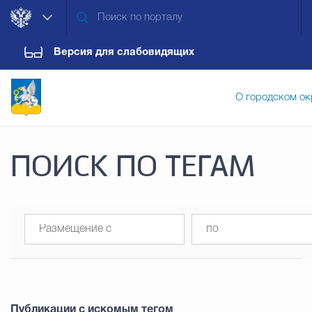
Версия для слабовидящих
О городском ок
Администрация городского ок
ПОИСК ПО ТЕГАМ
Дума городского округа
Докум
Новости
Обращения граждан
Конт
Публикации с искомым тегом