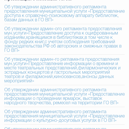
Муниципальная сл
Об утверждении административного регламента
предоставления муниципальной услуги «Предоставление
доступа к справочно-поисковому аппарату библиотек,
базам данных в ГО ВП»
Противодействие корру
Об утверждении админ-ого регламента предоставления
мун.услуги«Предоставление доступа к оцифрованным
изданиям,хранящимся в библиотеках,в том числе к
фонду редких книг,с учетом соблюдения требований
законодательства РФ об авторских и смежных правах в
Городская среда
Социальная с
ГО ВП»
Об утверждении админ-го регламента предоставления
мун.услуги«Предоставление информации о времени и
месте театральных представлений,филармонических и
эстрадных концертов и гастрольных мероприятий
Экономика
Муниципальные ус
театров и филармоний,киносеансов,анонсы данных
мероприятий»
Об утверждении административного регламента
предоставления муниципальной услуги «Предоставление
Обще
информации о проведении ярмарок, выставок
народного творчества, ремесел на территории ГО ВП»
Об утверждении административного регламента
предоставления муниципальной услуги «Предоставление
Счётная палата Городского ок
информации о культурно-досуговых услугах в ГО ВП»