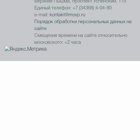
Верхняя Пышма, проспект Успенский, 115
Единый телефон: +7 (34368) 4-04-80
e-mail:
kontakt@movp.ru
Порядок обработки персональных данных на
сайте
Смещение времени на сайте относительно
московского: +2 часа