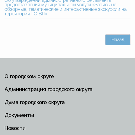
Об утверждении административного регламента
предоставления муниципальной услуги «Запись на
обзорные, тематические и интерактивные экскурсии на
Избирательная коми
территории ГО ВП»
Гостям Городского ок
Назад
Общественная безопасн
О городском округе
Градостроительство и землепользов
Администрация городского округа
Дума городского округа
Государственные организации информи
Документы
Новости
Открытые да