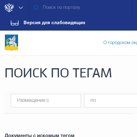
Версия для слабовидящих
О городском ок
Администрация городского ок
ПОИСК ПО ТЕГАМ
Дума городского округа
Докум
Новости
Обращения граждан
Конт
Документы с искомым тегом